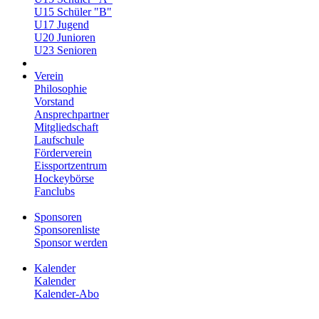
U15 Schüler "B"
U17 Jugend
U20 Junioren
U23 Senioren
Verein
Philosophie
Vorstand
Ansprechpartner
Mitgliedschaft
Laufschule
Förderverein
Eissportzentrum
Hockeybörse
Fanclubs
Sponsoren
Sponsorenliste
Sponsor werden
Kalender
Kalender
Kalender-Abo