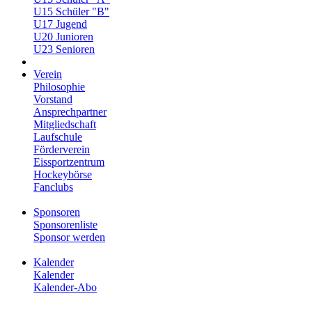
U15 Schüler "B"
U17 Jugend
U20 Junioren
U23 Senioren
Verein
Philosophie
Vorstand
Ansprechpartner
Mitgliedschaft
Laufschule
Förderverein
Eissportzentrum
Hockeybörse
Fanclubs
Sponsoren
Sponsorenliste
Sponsor werden
Kalender
Kalender
Kalender-Abo