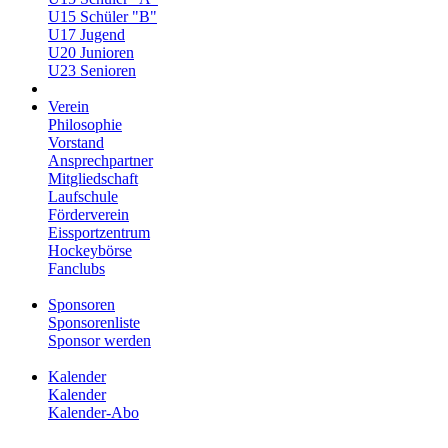
U15 Schüler "B"
U17 Jugend
U20 Junioren
U23 Senioren
Verein
Philosophie
Vorstand
Ansprechpartner
Mitgliedschaft
Laufschule
Förderverein
Eissportzentrum
Hockeybörse
Fanclubs
Sponsoren
Sponsorenliste
Sponsor werden
Kalender
Kalender
Kalender-Abo