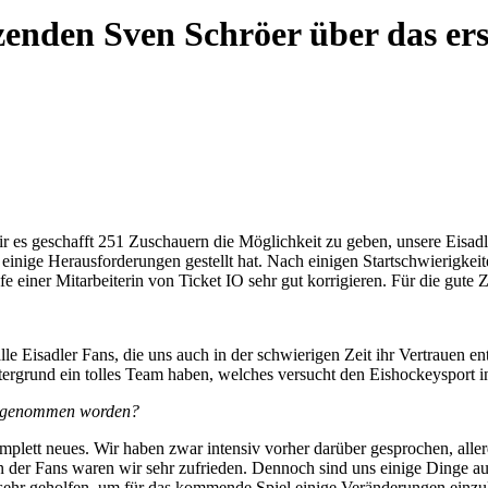
zenden Sven Schröer über das ers
 es geschafft 251 Zuschauern die Möglichkeit zu geben, unsere Eisadle
ige Herausforderungen gestellt hat. Nach einigen Startschwierigkeiten 
fe einer Mitarbeiterin von Ticket IO sehr gut korrigieren. Für die gut
le Eisadler Fans, die uns auch in der schwierigen Zeit ihr Vertrauen en
intergrund ein tolles Team haben, welches versucht den Eishockeysport 
angenommen worden?
lett neues. Wir haben zwar intensiv vorher darüber gesprochen, allerd
der Fans waren wir sehr zufrieden. Dennoch sind uns einige Dinge a
hr geholfen, um für das kommende Spiel einige Veränderungen einzul