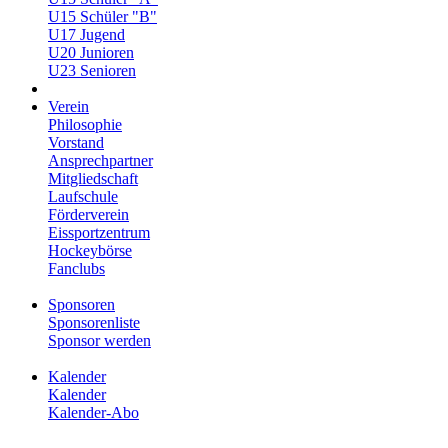
U15 Schüler "B"
U17 Jugend
U20 Junioren
U23 Senioren
Verein
Philosophie
Vorstand
Ansprechpartner
Mitgliedschaft
Laufschule
Förderverein
Eissportzentrum
Hockeybörse
Fanclubs
Sponsoren
Sponsorenliste
Sponsor werden
Kalender
Kalender
Kalender-Abo