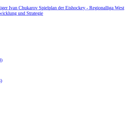
diger Ivan Chukarov
Spielplan der Eishockey - Regionalliga West
twicklung und Strategie
8)
3)