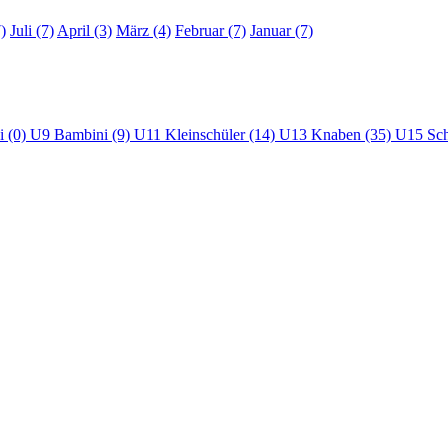
)
Juli (7)
April (3)
März (4)
Februar (7)
Januar (7)
i (0)
U9 Bambini (9)
U11 Kleinschüler (14)
U13 Knaben (35)
U15 Sch