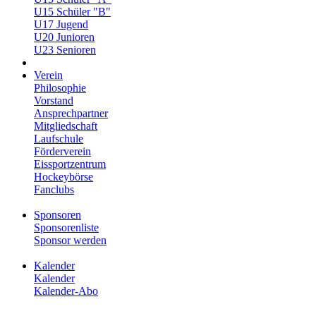
U15 Schüler "B"
U17 Jugend
U20 Junioren
U23 Senioren
Verein
Philosophie
Vorstand
Ansprechpartner
Mitgliedschaft
Laufschule
Förderverein
Eissportzentrum
Hockeybörse
Fanclubs
Sponsoren
Sponsorenliste
Sponsor werden
Kalender
Kalender
Kalender-Abo