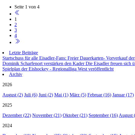
Seite 1 von 4
1
2
3
4
Letzte Beiträge
Startschuss für alle Eisadler-Fans: Freier Dauerkarten- Vorverkauf 
Dominik Scharfenort verstärken den Kader
Die Eisadler freuen sich 
Spielplan der Eishockey - Regionalliga West veröffentlicht
Archiv
2026
August (2)
Juli (6)
Juni (2)
Mai (1)
März (5)
Februar (16)
Januar (17)
2025
Dezember (22)
November (21)
Oktober (21)
September (16)
August 
2024