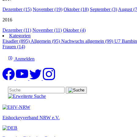
Dezember (15)
November (19)
Oktober (18)
September (3)
August (7
2016
Dezember (11)
November (11)
Oktober (4)
Kategorien
Eisadler (895)
Allgemein (95)
Nachwuchs allgemein (99)
U7 Bambin
Frauen (14)
Anmelden
Eishockeyverband NRW e.V.