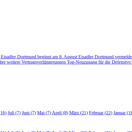
der Eisadler Dortmund beginnt am 8. August
Eisadler Dortmund vermelde
über weitere Vertragsverlängerungen
Top-Neuzugang für die Defensive:
(16)
Juli (7)
Juni (7)
Mai (7)
April (8)
März (21)
Februar (22)
Januar (1