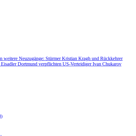
n weitere Neuzugänge: Stürmer Kristian Kragh und Rückkehrer
 Eisadler Dortmund verpflichten US-Verteidiger Ivan Chukarov
8)