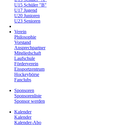
U15 Schüler "B"
U17 Jugend
U20 Junioren
U23 Senioren
Verein
Philosophie
Vorstand
Ansprechpartner
Mitgliedschaft
Laufschule
Förderverein
Eissportzentrum
Hockeybörse
Fanclubs
Sponsoren
Sponsorenliste
Sponsor werden
Kalender
Kalender
Kalender-Abo