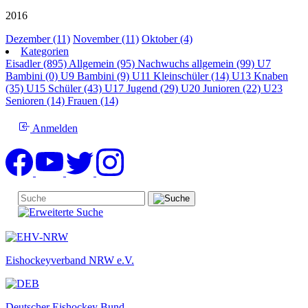
2016
Dezember (11)
November (11)
Oktober (4)
Kategorien
Eisadler (895)
Allgemein (95)
Nachwuchs allgemein (99)
U7
Bambini (0)
U9 Bambini (9)
U11 Kleinschüler (14)
U13 Knaben
(35)
U15 Schüler (43)
U17 Jugend (29)
U20 Junioren (22)
U23
Senioren (14)
Frauen (14)
Anmelden
Eishockeyverband NRW e.V.
Deutscher Eishockey Bund