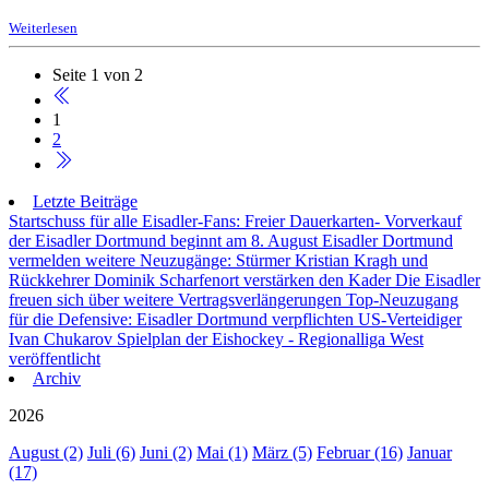
Weiterlesen
Seite 1 von 2
1
2
Letzte Beiträge
Startschuss für alle Eisadler-Fans: Freier Dauerkarten- Vorverkauf
der Eisadler Dortmund beginnt am 8. August
Eisadler Dortmund
vermelden weitere Neuzugänge: Stürmer Kristian Kragh und
Rückkehrer Dominik Scharfenort verstärken den Kader
Die Eisadler
freuen sich über weitere Vertragsverlängerungen
Top-Neuzugang
für die Defensive: Eisadler Dortmund verpflichten US-Verteidiger
Ivan Chukarov
Spielplan der Eishockey - Regionalliga West
veröffentlicht
Archiv
2026
August (2)
Juli (6)
Juni (2)
Mai (1)
März (5)
Februar (16)
Januar
(17)