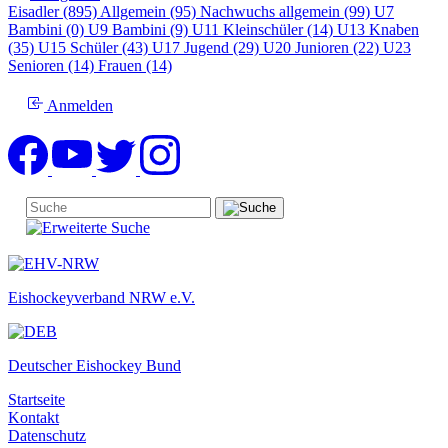
Eisadler (895)
Allgemein (95)
Nachwuchs allgemein (99)
U7
Bambini (0)
U9 Bambini (9)
U11 Kleinschüler (14)
U13 Knaben
(35)
U15 Schüler (43)
U17 Jugend (29)
U20 Junioren (22)
U23
Senioren (14)
Frauen (14)
Anmelden
Eishockeyverband NRW e.V.
Deutscher Eishockey Bund
Startseite
Kontakt
Datenschutz