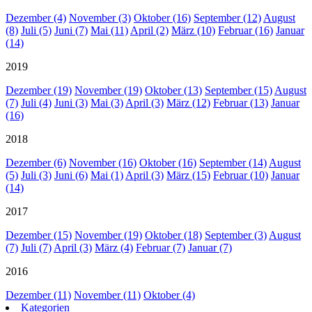
Dezember (4)
November (3)
Oktober (16)
September (12)
August
(8)
Juli (5)
Juni (7)
Mai (11)
April (2)
März (10)
Februar (16)
Januar
(14)
2019
Dezember (19)
November (19)
Oktober (13)
September (15)
August
(7)
Juli (4)
Juni (3)
Mai (3)
April (3)
März (12)
Februar (13)
Januar
(16)
2018
Dezember (6)
November (16)
Oktober (16)
September (14)
August
(5)
Juli (3)
Juni (6)
Mai (1)
April (3)
März (15)
Februar (10)
Januar
(14)
2017
Dezember (15)
November (19)
Oktober (18)
September (3)
August
(7)
Juli (7)
April (3)
März (4)
Februar (7)
Januar (7)
2016
Dezember (11)
November (11)
Oktober (4)
Kategorien