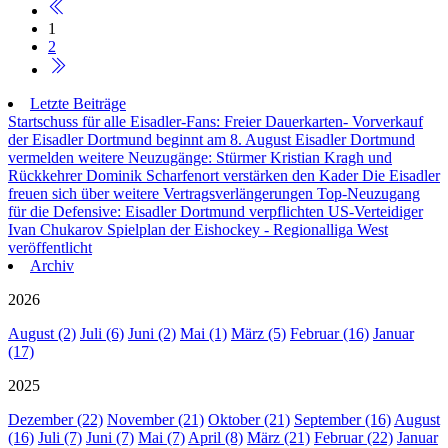
1
2
Letzte Beiträge
Startschuss für alle Eisadler-Fans: Freier Dauerkarten- Vorverkauf
der Eisadler Dortmund beginnt am 8. August
Eisadler Dortmund
vermelden weitere Neuzugänge: Stürmer Kristian Kragh und
Rückkehrer Dominik Scharfenort verstärken den Kader
Die Eisadler
freuen sich über weitere Vertragsverlängerungen
Top-Neuzugang
für die Defensive: Eisadler Dortmund verpflichten US-Verteidiger
Ivan Chukarov
Spielplan der Eishockey - Regionalliga West
veröffentlicht
Archiv
2026
August (2)
Juli (6)
Juni (2)
Mai (1)
März (5)
Februar (16)
Januar
(17)
2025
Dezember (22)
November (21)
Oktober (21)
September (16)
August
(16)
Juli (7)
Juni (7)
Mai (7)
April (8)
März (21)
Februar (22)
Januar