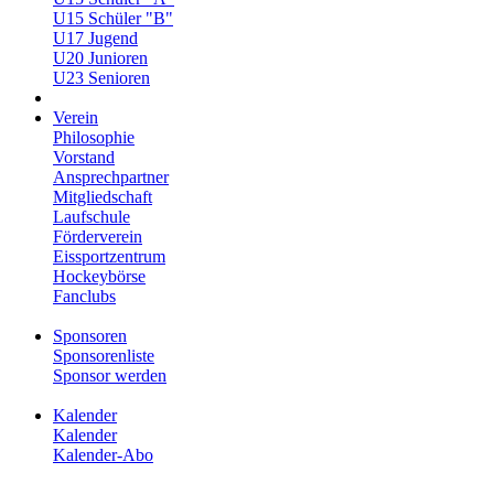
U15 Schüler "B"
U17 Jugend
U20 Junioren
U23 Senioren
Verein
Philosophie
Vorstand
Ansprechpartner
Mitgliedschaft
Laufschule
Förderverein
Eissportzentrum
Hockeybörse
Fanclubs
Sponsoren
Sponsorenliste
Sponsor werden
Kalender
Kalender
Kalender-Abo