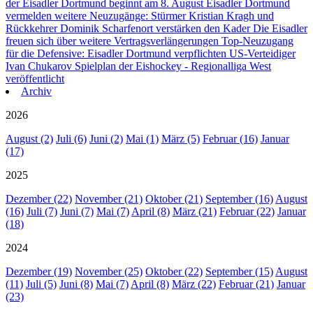
der Eisadler Dortmund beginnt am 8. August
Eisadler Dortmund
vermelden weitere Neuzugänge: Stürmer Kristian Kragh und
Rückkehrer Dominik Scharfenort verstärken den Kader
Die Eisadler
freuen sich über weitere Vertragsverlängerungen
Top-Neuzugang
für die Defensive: Eisadler Dortmund verpflichten US-Verteidiger
Ivan Chukarov
Spielplan der Eishockey - Regionalliga West
veröffentlicht
Archiv
2026
August (2)
Juli (6)
Juni (2)
Mai (1)
März (5)
Februar (16)
Januar
(17)
2025
Dezember (22)
November (21)
Oktober (21)
September (16)
August
(16)
Juli (7)
Juni (7)
Mai (7)
April (8)
März (21)
Februar (22)
Januar
(18)
2024
Dezember (19)
November (25)
Oktober (22)
September (15)
August
(11)
Juli (5)
Juni (8)
Mai (7)
April (8)
März (22)
Februar (21)
Januar
(23)