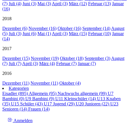
(7)
Juli (4)
Juni (3)
Mai (3)
April (3)
März (12)
Februar (13)
Januar
(16)
2018
Dezember (6)
November (16)
Oktober (16)
September (14)
August
(5)
Juli (3)
Juni (6)
Mai (1)
April (3)
März (15)
Februar (10)
Januar
(14)
2017
Dezember (15)
November (19)
Oktober (18)
September (3)
August
(7)
Juli (7)
April (3)
März (4)
Februar (7)
Januar (7)
2016
Dezember (11)
November (11)
Oktober (4)
Kategorien
Eisadler (895)
Allgemein (95)
Nachwuchs allgemein (99)
U7
Bambini (0)
U9 Bambini (9)
U11 Kleinschüler (14)
U13 Knaben
(35)
U15 Schüler (43)
U17 Jugend (29)
U20 Junioren (22)
U23
Senioren (14)
Frauen (14)
Anmelden