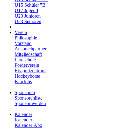
U15 Schüler "B"
U17 Jugend
U20 Junioren
U23 Senioren
Verein
Philosophie
Vorstand
Ansprechpartner
Mitgliedschaft
Laufschule
Förderverein
Eissportzentrum
Hockeybörse
Fanclubs
Sponsoren
Sponsorenliste
Sponsor werden
Kalender
Kalender
Kalender-Abo