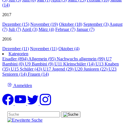
(14)
2017
Dezember (15)
November (19)
Oktober (18)
September (3)
August
(7)
Juli (7)
April (3)
März (4)
Februar (7)
Januar (7)
2016
Dezember (11)
November (11)
Oktober (4)
Kategorien
Eisadler (894)
Allgemein (95)
Nachwuchs allgemein (99)
U7
Bambini (0)
U9 Bambini (9)
U11 Kleinschüler (14)
U13 Knaben
(35)
U15 Schüler (43)
U17 Jugend (29)
U20 Junioren (22)
U23
Senioren (14)
Frauen (14)
Anmelden