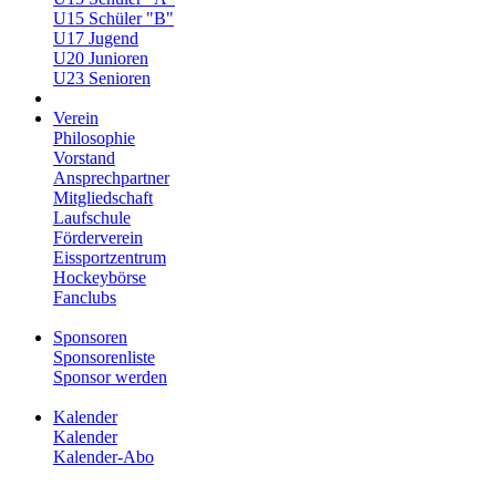
U15 Schüler "B"
U17 Jugend
U20 Junioren
U23 Senioren
Verein
Philosophie
Vorstand
Ansprechpartner
Mitgliedschaft
Laufschule
Förderverein
Eissportzentrum
Hockeybörse
Fanclubs
Sponsoren
Sponsorenliste
Sponsor werden
Kalender
Kalender
Kalender-Abo