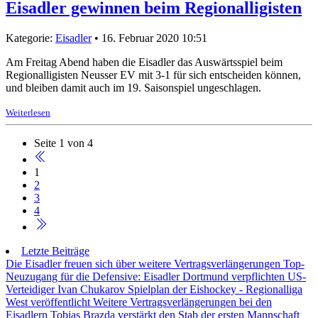
Eisadler gewinnen beim Regionalligisten
Kategorie:
Eisadler
• 16. Februar 2020 10:51
Am Freitag Abend haben die Eisadler das Auswärtsspiel beim
Regionalligisten Neusser EV mit 3-1 für sich entscheiden können,
und bleiben damit auch im 19. Saisonspiel ungeschlagen.
Weiterlesen
Seite 1 von 4
1
2
3
4
Letzte Beiträge
Die Eisadler freuen sich über weitere Vertragsverlängerungen
Top-
Neuzugang für die Defensive: Eisadler Dortmund verpflichten US-
Verteidiger Ivan Chukarov
Spielplan der Eishockey - Regionalliga
West veröffentlicht
Weitere Vertragsverlängerungen bei den
Eisadlern
Tobias Brazda verstärkt den Stab der ersten Mannschaft