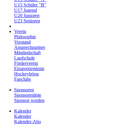
U15 Schüler "B"
U17 Jugend
U20 Junioren
U23 Senioren
Verein
Philosophie
Vorstand
Ansprechpartner
Mitgliedschaft
Laufschule
Förderverein
Eissportzentrum
Hockeybörse
Fanclubs
Sponsoren
Sponsorenliste
Sponsor werden
Kalender
Kalender
Kalender-Abo