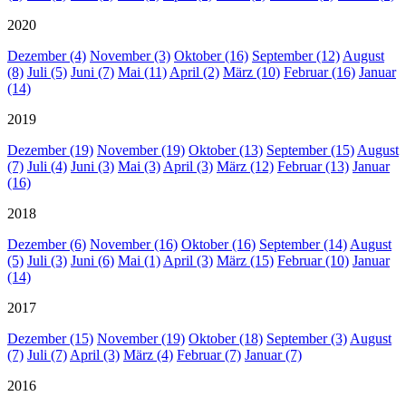
2020
Dezember (4)
November (3)
Oktober (16)
September (12)
August
(8)
Juli (5)
Juni (7)
Mai (11)
April (2)
März (10)
Februar (16)
Januar
(14)
2019
Dezember (19)
November (19)
Oktober (13)
September (15)
August
(7)
Juli (4)
Juni (3)
Mai (3)
April (3)
März (12)
Februar (13)
Januar
(16)
2018
Dezember (6)
November (16)
Oktober (16)
September (14)
August
(5)
Juli (3)
Juni (6)
Mai (1)
April (3)
März (15)
Februar (10)
Januar
(14)
2017
Dezember (15)
November (19)
Oktober (18)
September (3)
August
(7)
Juli (7)
April (3)
März (4)
Februar (7)
Januar (7)
2016