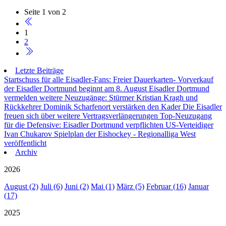
Seite 1 von 2
1
2
Letzte Beiträge
Startschuss für alle Eisadler-Fans: Freier Dauerkarten- Vorverkauf
der Eisadler Dortmund beginnt am 8. August
Eisadler Dortmund
vermelden weitere Neuzugänge: Stürmer Kristian Kragh und
Rückkehrer Dominik Scharfenort verstärken den Kader
Die Eisadler
freuen sich über weitere Vertragsverlängerungen
Top-Neuzugang
für die Defensive: Eisadler Dortmund verpflichten US-Verteidiger
Ivan Chukarov
Spielplan der Eishockey - Regionalliga West
veröffentlicht
Archiv
2026
August (2)
Juli (6)
Juni (2)
Mai (1)
März (5)
Februar (16)
Januar
(17)
2025