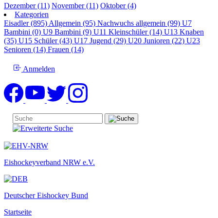
Dezember (11)
November (11)
Oktober (4)
Kategorien
Eisadler (895)
Allgemein (95)
Nachwuchs allgemein (99)
U7
Bambini (0)
U9 Bambini (9)
U11 Kleinschüler (14)
U13 Knaben
(35)
U15 Schüler (43)
U17 Jugend (29)
U20 Junioren (22)
U23
Senioren (14)
Frauen (14)
Anmelden
Eishockeyverband NRW e.V.
Deutscher Eishockey Bund
Startseite