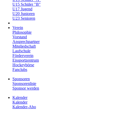
U15 Schüler "B"
U17 Jugend
U20 Junioren
U23 Senioren
Verein
Philosophie
Vorstand
Ansprechpartner
Mitgliedschaft
Laufschule
Förderverein
Eissportzentrum
Hockeybörse
Fanclubs
Sponsoren
Sponsorenliste
Sponsor werden
Kalender
Kalender
Kalender-Abo