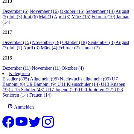
2018
Dezember (6)
November (16)
Oktober (16)
September (14)
August
(5)
Juli (3)
Juni (6)
Mai (1)
April (3)
März (15)
Februar (10)
Januar
(14)
2017
Dezember (15)
November (19)
Oktober (18)
September (3)
August
(7)
Juli (7)
April (3)
März (4)
Februar (7)
Januar (7)
2016
Dezember (11)
November (11)
Oktober (4)
Kategorien
Eisadler (895)
Allgemein (95)
Nachwuchs allgemein (99)
U7
Bambini (0)
U9 Bambini (9)
U11 Kleinschüler (14)
U13 Knaben
(35)
U15 Schüler (43)
U17 Jugend (29)
U20 Junioren (22)
U23
Senioren (14)
Frauen (14)
Anmelden