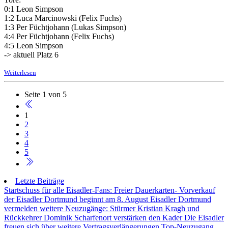
0:1 Leon Simpson
1:2 Luca Marcinowski (Felix Fuchs)
1:3 Per Füchtjohann (Lukas Simpson)
4:4 Per Füchtjohann (Felix Fuchs)
4:5 Leon Simpson
-> aktuell Platz 6
Weiterlesen
Seite 1 von 5
1
2
3
4
5
Letzte Beiträge
Startschuss für alle Eisadler-Fans: Freier Dauerkarten- Vorverkauf
der Eisadler Dortmund beginnt am 8. August
Eisadler Dortmund
vermelden weitere Neuzugänge: Stürmer Kristian Kragh und
Rückkehrer Dominik Scharfenort verstärken den Kader
Die Eisadler
freuen sich über weitere Vertragsverlängerungen
Top-Neuzugang