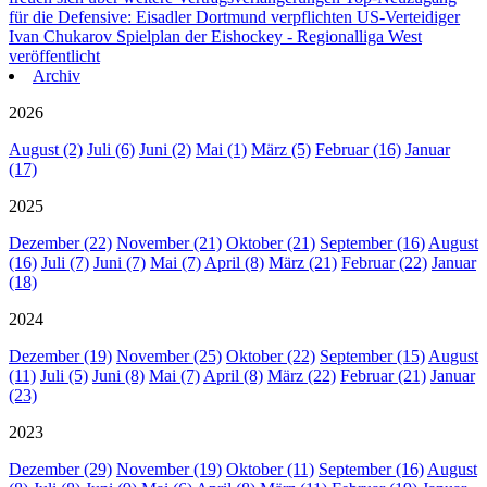
für die Defensive: Eisadler Dortmund verpflichten US-Verteidiger
Ivan Chukarov
Spielplan der Eishockey - Regionalliga West
veröffentlicht
Archiv
2026
August (2)
Juli (6)
Juni (2)
Mai (1)
März (5)
Februar (16)
Januar
(17)
2025
Dezember (22)
November (21)
Oktober (21)
September (16)
August
(16)
Juli (7)
Juni (7)
Mai (7)
April (8)
März (21)
Februar (22)
Januar
(18)
2024
Dezember (19)
November (25)
Oktober (22)
September (15)
August
(11)
Juli (5)
Juni (8)
Mai (7)
April (8)
März (22)
Februar (21)
Januar
(23)
2023
Dezember (29)
November (19)
Oktober (11)
September (16)
August