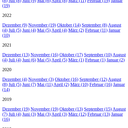
(8)
Juli (8)
Juni (9)
Mai (6)
April (8)
März (11)
Februar (19)
Januar
(19)
2022
Dezember (9)
November (19)
Oktober (14)
September (8)
August
(4)
Juli (5)
Juni (4)
Mai (5)
April (4)
März (2)
Februar (11)
Januar
(10)
2021
Dezember (13)
November (16)
Oktober (17)
September (10)
August
(4)
Juli (4)
Juni (6)
Mai (5)
April (5)
März (1)
Februar (1)
Januar (2)
2020
Dezember (4)
November (3)
Oktober (16)
September (12)
August
(8)
Juli (5)
Juni (7)
Mai (11)
April (2)
März (10)
Februar (16)
Januar
(14)
2019
Dezember (19)
November (19)
Oktober (13)
September (15)
August
(7)
Juli (4)
Juni (3)
Mai (3)
April (3)
März (12)
Februar (13)
Januar
(16)