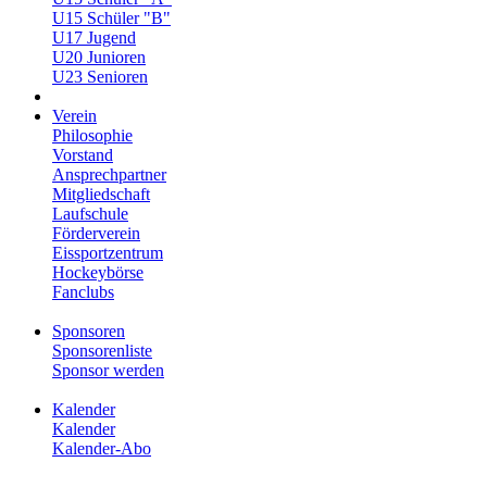
U15 Schüler "B"
U17 Jugend
U20 Junioren
U23 Senioren
Verein
Philosophie
Vorstand
Ansprechpartner
Mitgliedschaft
Laufschule
Förderverein
Eissportzentrum
Hockeybörse
Fanclubs
Sponsoren
Sponsorenliste
Sponsor werden
Kalender
Kalender
Kalender-Abo