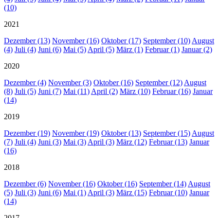
(10)
2021
Dezember (13)
November (16)
Oktober (17)
September (10)
August
(4)
Juli (4)
Juni (6)
Mai (5)
April (5)
März (1)
Februar (1)
Januar (2)
2020
Dezember (4)
November (3)
Oktober (16)
September (12)
August
(8)
Juli (5)
Juni (7)
Mai (11)
April (2)
März (10)
Februar (16)
Januar
(14)
2019
Dezember (19)
November (19)
Oktober (13)
September (15)
August
(7)
Juli (4)
Juni (3)
Mai (3)
April (3)
März (12)
Februar (13)
Januar
(16)
2018
Dezember (6)
November (16)
Oktober (16)
September (14)
August
(5)
Juli (3)
Juni (6)
Mai (1)
April (3)
März (15)
Februar (10)
Januar
(14)
2017