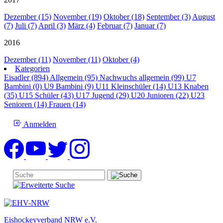
Dezember (15)
November (19)
Oktober (18)
September (3)
August
(7)
Juli (7)
April (3)
März (4)
Februar (7)
Januar (7)
2016
Dezember (11)
November (11)
Oktober (4)
Kategorien
Eisadler (894)
Allgemein (95)
Nachwuchs allgemein (99)
U7
Bambini (0)
U9 Bambini (9)
U11 Kleinschüler (14)
U13 Knaben
(35)
U15 Schüler (43)
U17 Jugend (29)
U20 Junioren (22)
U23
Senioren (14)
Frauen (14)
Anmelden
Eishockeyverband NRW e.V.