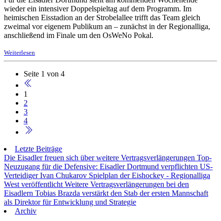
wieder ein intensiver Doppelspieltag auf dem Programm. Im
heimischen Eisstadion an der Strobelallee trifft das Team gleich
zweimal vor eigenem Publikum an – zunächst in der Regionalliga,
anschließend im Finale um den OsWeNo Pokal.
Weiterlesen
Seite 1 von 4
1
2
3
4
Letzte Beiträge
Die Eisadler freuen sich über weitere Vertragsverlängerungen
Top-
Neuzugang für die Defensive: Eisadler Dortmund verpflichten US-
Verteidiger Ivan Chukarov
Spielplan der Eishockey - Regionalliga
West veröffentlicht
Weitere Vertragsverlängerungen bei den
Eisadlern
Tobias Brazda verstärkt den Stab der ersten Mannschaft
als Direktor für Entwicklung und Strategie
Archiv