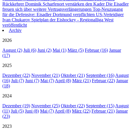
Rückkehrer Dominik Scharfenort verstärken den Kader
Die Eisadler
freuen sich über weitere Vertragsverlängerungen
Top-Neuzugang
für die Defensive: Eisadler Dortmund verpflichten US-Verteidiger
Ivan Chukarov
Spielplan der Eishockey - Regionalliga West
veröffentlicht
Archiv
2026
August (2)
Juli (6)
Juni (2)
Mai (1)
März (5)
Februar (16)
Januar
(17)
2025
Dezember (22)
November (21)
Oktober (21)
September (16)
August
(16)
Juli (7)
Juni (7)
Mai (7)
April (8)
März (21)
Februar (22)
Januar
(18)
2024
Dezember (19)
November (25)
Oktober (22)
September (15)
August
(11)
Juli (5)
Juni (8)
Mai (7)
April (8)
März (22)
Februar (21)
Januar
(23)
2023