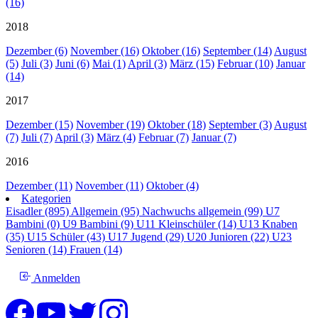
(16)
2018
Dezember (6)
November (16)
Oktober (16)
September (14)
August
(5)
Juli (3)
Juni (6)
Mai (1)
April (3)
März (15)
Februar (10)
Januar
(14)
2017
Dezember (15)
November (19)
Oktober (18)
September (3)
August
(7)
Juli (7)
April (3)
März (4)
Februar (7)
Januar (7)
2016
Dezember (11)
November (11)
Oktober (4)
Kategorien
Eisadler (895)
Allgemein (95)
Nachwuchs allgemein (99)
U7
Bambini (0)
U9 Bambini (9)
U11 Kleinschüler (14)
U13 Knaben
(35)
U15 Schüler (43)
U17 Jugend (29)
U20 Junioren (22)
U23
Senioren (14)
Frauen (14)
Anmelden