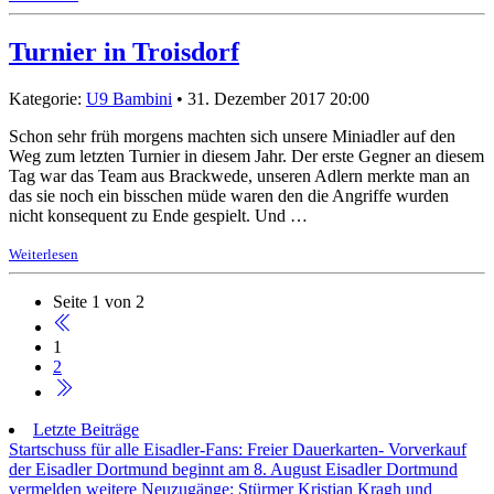
Turnier in Troisdorf
Kategorie:
U9 Bambini
• 31. Dezember 2017 20:00
Schon sehr früh morgens machten sich unsere Miniadler auf den
Weg zum letzten Turnier in diesem Jahr. Der erste Gegner an diesem
Tag war das Team aus Brackwede, unseren Adlern merkte man an
das sie noch ein bisschen müde waren den die Angriffe wurden
nicht konsequent zu Ende gespielt. Und …
Weiterlesen
Seite 1 von 2
1
2
Letzte Beiträge
Startschuss für alle Eisadler-Fans: Freier Dauerkarten- Vorverkauf
der Eisadler Dortmund beginnt am 8. August
Eisadler Dortmund
vermelden weitere Neuzugänge: Stürmer Kristian Kragh und