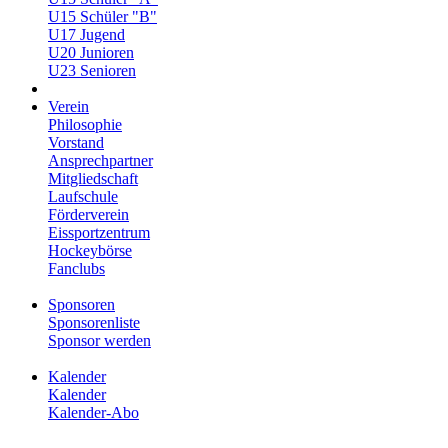
U15 Schüler "B"
U17 Jugend
U20 Junioren
U23 Senioren
Verein
Philosophie
Vorstand
Ansprechpartner
Mitgliedschaft
Laufschule
Förderverein
Eissportzentrum
Hockeybörse
Fanclubs
Sponsoren
Sponsorenliste
Sponsor werden
Kalender
Kalender
Kalender-Abo