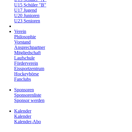
U15 Schüler "B"
U17 Jugend
U20 Junioren
U23 Senioren
Verein
Philosophie
Vorstand
Ansprechpartner
Mitgliedschaft
Laufschule
Förderverein
Eissportzentrum
Hockeybörse
Fanclubs
Sponsoren
Sponsorenliste
Sponsor werden
Kalender
Kalender
Kalender-Abo