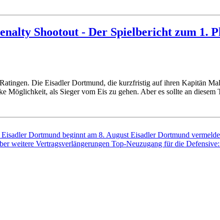
enalty Shootout - Der Spielbericht zum 1. Pl
 Ratingen. Die Eisadler Dortmund, die kurzfristig auf ihren Kapitän Ma
icke Möglichkeit, als Sieger vom Eis zu gehen. Aber es sollte an diese
der Eisadler Dortmund beginnt am 8. August
Eisadler Dortmund vermelde
über weitere Vertragsverlängerungen
Top-Neuzugang für die Defensive: