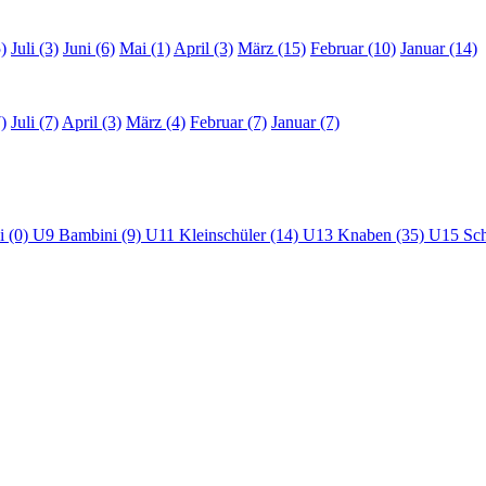
)
Juli (3)
Juni (6)
Mai (1)
April (3)
März (15)
Februar (10)
Januar (14)
)
Juli (7)
April (3)
März (4)
Februar (7)
Januar (7)
i (0)
U9 Bambini (9)
U11 Kleinschüler (14)
U13 Knaben (35)
U15 Sch