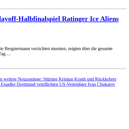
ayoff-Halbfinalspiel Ratinger Ice Aliens
lte Bergstermann verzichten mussten, zeigten über die gesamte
m Tag …
n weitere Neuzugänge: Stürmer Kristian Kragh und Rückkehrer
 Eisadler Dortmund verpflichten US-Verteidiger Ivan Chukarov