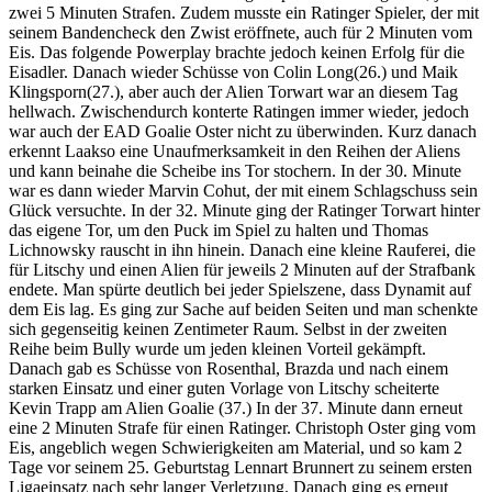
zwei 5 Minuten Strafen. Zudem musste ein Ratinger Spieler, der mit
seinem Bandencheck den Zwist eröffnete, auch für 2 Minuten vom
Eis. Das folgende Powerplay brachte jedoch keinen Erfolg für die
Eisadler. Danach wieder Schüsse von Colin Long(26.) und Maik
Klingsporn(27.), aber auch der Alien Torwart war an diesem Tag
hellwach. Zwischendurch konterte Ratingen immer wieder, jedoch
war auch der EAD Goalie Oster nicht zu überwinden. Kurz danach
erkennt Laakso eine Unaufmerksamkeit in den Reihen der Aliens
und kann beinahe die Scheibe ins Tor stochern. In der 30. Minute
war es dann wieder Marvin Cohut, der mit einem Schlagschuss sein
Glück versuchte. In der 32. Minute ging der Ratinger Torwart hinter
das eigene Tor, um den Puck im Spiel zu halten und Thomas
Lichnowsky rauscht in ihn hinein. Danach eine kleine Rauferei, die
für Litschy und einen Alien für jeweils 2 Minuten auf der Strafbank
endete. Man spürte deutlich bei jeder Spielszene, dass Dynamit auf
dem Eis lag. Es ging zur Sache auf beiden Seiten und man schenkte
sich gegenseitig keinen Zentimeter Raum. Selbst in der zweiten
Reihe beim Bully wurde um jeden kleinen Vorteil gekämpft.
Danach gab es Schüsse von Rosenthal, Brazda und nach einem
starken Einsatz und einer guten Vorlage von Litschy scheiterte
Kevin Trapp am Alien Goalie (37.) In der 37. Minute dann erneut
eine 2 Minuten Strafe für einen Ratinger. Christoph Oster ging vom
Eis, angeblich wegen Schwierigkeiten am Material, und so kam 2
Tage vor seinem 25. Geburtstag Lennart Brunnert zu seinem ersten
Ligaeinsatz nach sehr langer Verletzung. Danach ging es erneut