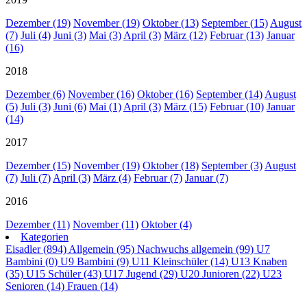
Dezember (19)
November (19)
Oktober (13)
September (15)
August
(7)
Juli (4)
Juni (3)
Mai (3)
April (3)
März (12)
Februar (13)
Januar
(16)
2018
Dezember (6)
November (16)
Oktober (16)
September (14)
August
(5)
Juli (3)
Juni (6)
Mai (1)
April (3)
März (15)
Februar (10)
Januar
(14)
2017
Dezember (15)
November (19)
Oktober (18)
September (3)
August
(7)
Juli (7)
April (3)
März (4)
Februar (7)
Januar (7)
2016
Dezember (11)
November (11)
Oktober (4)
Kategorien
Eisadler (894)
Allgemein (95)
Nachwuchs allgemein (99)
U7
Bambini (0)
U9 Bambini (9)
U11 Kleinschüler (14)
U13 Knaben
(35)
U15 Schüler (43)
U17 Jugend (29)
U20 Junioren (22)
U23
Senioren (14)
Frauen (14)