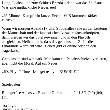
Long, Laakso und zum Schluss Brazda – dann war das Spiel aus.
Was eine unglückliche Niederlage!
„65 Minuten Kampf, ein kurzes Pech – WIR kommen stärker
zurück!“
Wenn wir morgen Abend (17 Uhr, Strobelallee) alle an der Leistung
der Mannschaft und der fantastischen Auswärtsfans anknüpfen,
dann werden wir das Spiel gewinnen und in den Playoffs
ausgleichen. Helft alle mit, dass das gemeinsame Ziel – die
Finalrunde – erreicht wird. Tickets gibt es online oder an den
Tageskassen.
Gemeinsam sind wir stark. Man kann ein Penaltyschießen verlieren,
aber nicht die Moral. Auf ein Neues!
„It´s Playoff Time - let´s get ready to RUMBLE!“
Spieledaten
Ratinger Ice Aliens vs. Eisadler Dortmund 2 : 1 SO (0:0) (0:0)
(1:1)
Torfolge:
48:36 1:1 RAT Irwin