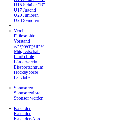
U15 Schüler "B"
U17 Jugend
U20 Junioren
U23 Senioren
Verein
Philosophie
Vorstand
Ansprechpartner
Mitgliedschaft
Laufschule
Förderverein
Eissportzentrum
Hockeybörse
Fanclubs
Sponsoren
Sponsorenliste
Sponsor werden
Kalender
Kalender
Kalender-Abo