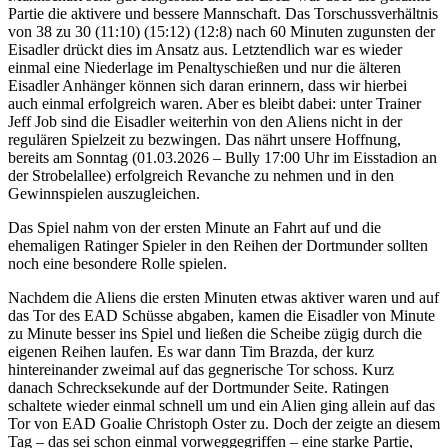
Partie die aktivere und bessere Mannschaft. Das Torschussverhältnis
von 38 zu 30 (11:10) (15:12) (12:8) nach 60 Minuten zugunsten der
Eisadler drückt dies im Ansatz aus. Letztendlich war es wieder
einmal eine Niederlage im Penaltyschießen und nur die älteren
Eisadler Anhänger können sich daran erinnern, dass wir hierbei
auch einmal erfolgreich waren. Aber es bleibt dabei: unter Trainer
Jeff Job sind die Eisadler weiterhin von den Aliens nicht in der
regulären Spielzeit zu bezwingen. Das nährt unsere Hoffnung,
bereits am Sonntag (01.03.2026 – Bully 17:00 Uhr im Eisstadion an
der Strobelallee) erfolgreich Revanche zu nehmen und in den
Gewinnspielen auszugleichen.
Das Spiel nahm von der ersten Minute an Fahrt auf und die
ehemaligen Ratinger Spieler in den Reihen der Dortmunder sollten
noch eine besondere Rolle spielen.
Nachdem die Aliens die ersten Minuten etwas aktiver waren und auf
das Tor des EAD Schüsse abgaben, kamen die Eisadler von Minute
zu Minute besser ins Spiel und ließen die Scheibe zügig durch die
eigenen Reihen laufen. Es war dann Tim Brazda, der kurz
hintereinander zweimal auf das gegnerische Tor schoss. Kurz
danach Schrecksekunde auf der Dortmunder Seite. Ratingen
schaltete wieder einmal schnell um und ein Alien ging allein auf das
Tor von EAD Goalie Christoph Oster zu. Doch der zeigte an diesem
Tag – das sei schon einmal vorweggegriffen – eine starke Partie,