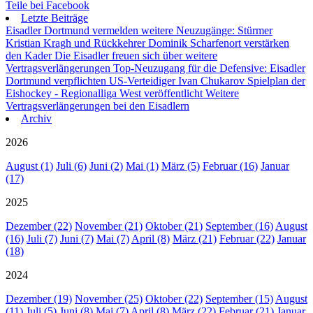
Teile bei Facebook
Letzte Beiträge
Eisadler Dortmund vermelden weitere Neuzugänge: Stürmer
Kristian Kragh und Rückkehrer Dominik Scharfenort verstärken
den Kader
Die Eisadler freuen sich über weitere
Vertragsverlängerungen
Top-Neuzugang für die Defensive: Eisadler
Dortmund verpflichten US-Verteidiger Ivan Chukarov
Spielplan der
Eishockey - Regionalliga West veröffentlicht
Weitere
Vertragsverlängerungen bei den Eisadlern
Archiv
2026
August (1)
Juli (6)
Juni (2)
Mai (1)
März (5)
Februar (16)
Januar
(17)
2025
Dezember (22)
November (21)
Oktober (21)
September (16)
August
(16)
Juli (7)
Juni (7)
Mai (7)
April (8)
März (21)
Februar (22)
Januar
(18)
2024
Dezember (19)
November (25)
Oktober (22)
September (15)
August
(11)
Juli (5)
Juni (8)
Mai (7)
April (8)
März (22)
Februar (21)
Januar