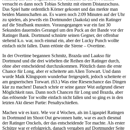
versucht es dann noch Tobias Schmitz mit einem Distanzschuss.
Das Spiel hatte ordentlich Körner gekostet und das merkte man
beiden Mannschaften an. Es waren noch 2:09 Minuten auf der Uhr
zu spielen, als jeweils ein Dortmunder (Jaakola) und ein Ratinger
auf die Strafbank mussten. Vorausgegangen war ein fast 30
Sekunden dauerndes Gerangel um den Puck an der Bande vor der
Ratinger Bank. Dortmund schnürte seinen Gegner, der offenbar
stehend k.o. war, noch einmal ein, aber der Lucky Punch wollte
einfach nicht fallen. Dann ertönte die Sirene – Overtime.
In der Overtime begannen Schmitz, Brazda und Laakso für
Dortmund und die drei wirbelten die Reihen der Ratinger durch,
ohne aber entscheidend durchzukommen. Plötzlich dann die erste
Chance für Long, aber er scheiterte am Alien Torwart. Und dann
wurde Maik Klingsporn wunderbar freigespielt, jedoch scheiterte er
am gegnerischen Torwart. (63.) Was eine Riesenchance das Dingen
klar zu machen! Danach schrie er seine ganze Wut aufgrund dieser
Möglichkeit raus. Dann noch Chancen für Long und Brazda, aber
das erlösende Tor wollte einfach nicht fallen und so ging es in den
letzten Akt dieser Partie: Penaltyschießen.
Machen wir es kurz. Wie vor 4 Wochen, als im Ligaspiel Ratingen
in Dortmund im Shoot Out gewonnen hatte, war es auch diesmal
der Ratinger Onckels, der das entscheidende Tor machte. Als erster
Schütze war er erfolgreich, danach vergaben auf Dortmunder Seite