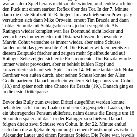
war aus dem Spiel heraus nicht zu überwinden, und lenkte auch hier
den Puck mit einem starken Reflex über das Tor. In der 7. Minute
dann die erste Strafzeit für Ratingen. Im anschließenden Powerplay
versuchten sich dann Mike Ortwein, erneut Tim Brazda und dann
Tobias Schmitz mit Schlagschüssen - jedoch vergeblich. Als
Ratingen wieder komplett war, lies Dortmund nicht locker und
versuchte es immer wieder mit Distanzschüssen. Insbesondere
Marvin Cohut versuchte es immer wieder, aber seine Schüsse
fanden nicht das gewünschte Ziel. Die Eisadler wirkten bereits zu
diesem Zeitpunkt frischer und zeigten mehr Spielfreude und auf
Ratinger Seite zeigten sich erste Frustmomente. Tim Brazda wurde
immer wieder provoziert, aber er behielt kühlen Kopf und
konzentrierte sich auf sein Spiel. In der 14. Minute tankte sich Nolan
Gardiner von außen durch, aber seinen Schuss konnte der Alien
Goalie parieren. Danach noch ein weiterer Schlagschuss von Cohut
(18.) und später noch eine Chance für Brazda (19.). Danach ging es
in die erste Drittelpause.
Bevor das Bully zum zweiten Drittel ausgeführt werden konnte,
beharkten sich Tommy Laakso und sein Gegenspieler. Laakso, der
ein überragendes Pensum ablieferte, nahm daraus die Energie um 18
Sekunden später auf das Tor der Ratinger zu schießen. Danach
folgten direkt zwei Schüsse von Cohut. In der 22. Minute entlud
sich dann die aufgebaute Spannung in einem Faustkampf zwischen
Alexander Lauer und einem Ratinger Spieler. Die Folge war, jeweils