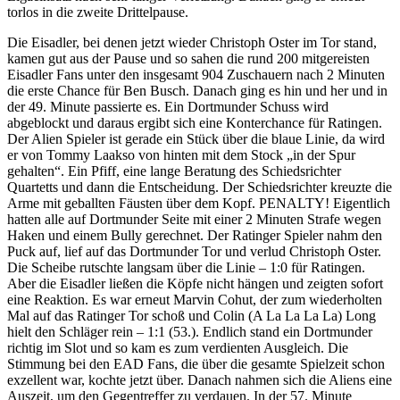
torlos in die zweite Drittelpause.
Die Eisadler, bei denen jetzt wieder Christoph Oster im Tor stand,
kamen gut aus der Pause und so sahen die rund 200 mitgereisten
Eisadler Fans unter den insgesamt 904 Zuschauern nach 2 Minuten
die erste Chance für Ben Busch. Danach ging es hin und her und in
der 49. Minute passierte es. Ein Dortmunder Schuss wird
abgeblockt und daraus ergibt sich eine Konterchance für Ratingen.
Der Alien Spieler ist gerade ein Stück über die blaue Linie, da wird
er von Tommy Laakso von hinten mit dem Stock „in der Spur
gehalten“. Ein Pfiff, eine lange Beratung des Schiedsrichter
Quartetts und dann die Entscheidung. Der Schiedsrichter kreuzte die
Arme mit geballten Fäusten über dem Kopf. PENALTY! Eigentlich
hatten alle auf Dortmunder Seite mit einer 2 Minuten Strafe wegen
Haken und einem Bully gerechnet. Der Ratinger Spieler nahm den
Puck auf, lief auf das Dortmunder Tor und verlud Christoph Oster.
Die Scheibe rutschte langsam über die Linie – 1:0 für Ratingen.
Aber die Eisadler ließen die Köpfe nicht hängen und zeigten sofort
eine Reaktion. Es war erneut Marvin Cohut, der zum wiederholten
Mal auf das Ratinger Tor schoß und Colin (A La La La La) Long
hielt den Schläger rein – 1:1 (53.). Endlich stand ein Dortmunder
richtig im Slot und so kam es zum verdienten Ausgleich. Die
Stimmung bei den EAD Fans, die über die gesamte Spielzeit schon
exzellent war, kochte jetzt über. Danach nahmen sich die Aliens eine
Auszeit, um den Gegentreffer zu verdauen. In der 57. Minute