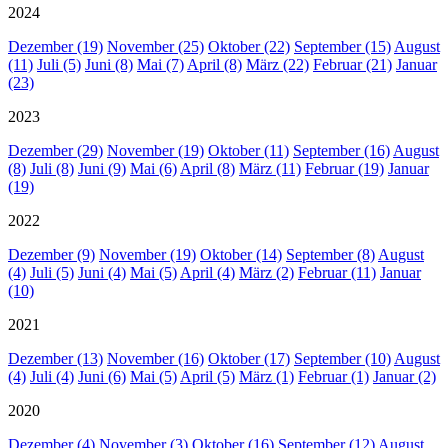
2024
Dezember (19)
November (25)
Oktober (22)
September (15)
August
(11)
Juli (5)
Juni (8)
Mai (7)
April (8)
März (22)
Februar (21)
Januar
(23)
2023
Dezember (29)
November (19)
Oktober (11)
September (16)
August
(8)
Juli (8)
Juni (9)
Mai (6)
April (8)
März (11)
Februar (19)
Januar
(19)
2022
Dezember (9)
November (19)
Oktober (14)
September (8)
August
(4)
Juli (5)
Juni (4)
Mai (5)
April (4)
März (2)
Februar (11)
Januar
(10)
2021
Dezember (13)
November (16)
Oktober (17)
September (10)
August
(4)
Juli (4)
Juni (6)
Mai (5)
April (5)
März (1)
Februar (1)
Januar (2)
2020
Dezember (4)
November (3)
Oktober (16)
September (12)
August