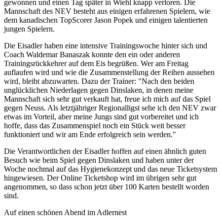
gewonnen und einen Tag später in Wiehl knapp verloren. Die
Mannschaft des NEV besteht aus einigen erfahrenen Spielern, wie
dem kanadischen TopScorer Jason Popek und einigen talentierten
jungen Spielern.
Die Eisadler haben eine intensive Trainingswoche hinter sich und
Coach Waldemar Banaszak konnte den ein oder anderen
Trainingsrückkehrer auf dem Eis begrüßen. Wer am Freitag
auflaufen wird und wie die Zusammenstellung der Reihen aussehen
wird, bleibt abzuwarten. Dazu der Trainer: "Nach den beiden
unglücklichen Niederlagen gegen Dinslaken, in denen meine
Mannschaft sich sehr gut verkauft hat, freue ich mich auf das Spiel
gegen Neuss. Als letztjähriger Regionalligst sehe ich den NEV zwar
etwas im Vorteil, aber meine Jungs sind gut vorbereitet und ich
hoffe, dass das Zusammenspiel noch ein Stück weit besser
funktioniert und wir am Ende erfolgreich sein werden."
Die Verantwortlichen der Eisadler hoffen auf einen ähnlich guten
Besuch wie beim Spiel gegen Dinslaken und haben unter der
Woche nochmal auf das Hygienekonzept und das neue Ticketsystem
hingewiesen. Der Online Ticketshop wird im übrigen sehr gut
angenommen, so dass schon jetzt über 100 Karten bestellt worden
sind.
Auf einen schönen Abend im Adlernest