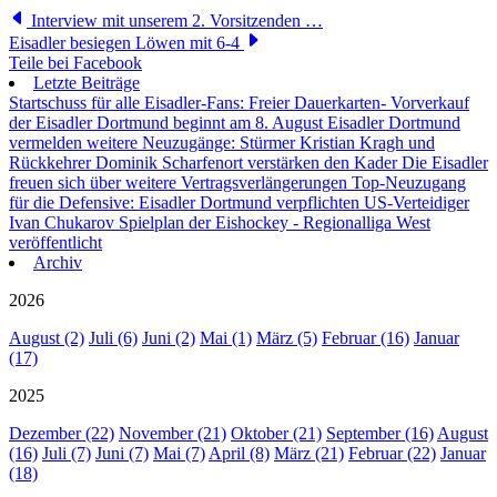
Interview mit unserem 2. Vorsitzenden …
Eisadler besiegen Löwen mit 6-4
Teile bei Facebook
Letzte Beiträge
Startschuss für alle Eisadler-Fans: Freier Dauerkarten- Vorverkauf
der Eisadler Dortmund beginnt am 8. August
Eisadler Dortmund
vermelden weitere Neuzugänge: Stürmer Kristian Kragh und
Rückkehrer Dominik Scharfenort verstärken den Kader
Die Eisadler
freuen sich über weitere Vertragsverlängerungen
Top-Neuzugang
für die Defensive: Eisadler Dortmund verpflichten US-Verteidiger
Ivan Chukarov
Spielplan der Eishockey - Regionalliga West
veröffentlicht
Archiv
2026
August (2)
Juli (6)
Juni (2)
Mai (1)
März (5)
Februar (16)
Januar
(17)
2025
Dezember (22)
November (21)
Oktober (21)
September (16)
August
(16)
Juli (7)
Juni (7)
Mai (7)
April (8)
März (21)
Februar (22)
Januar
(18)