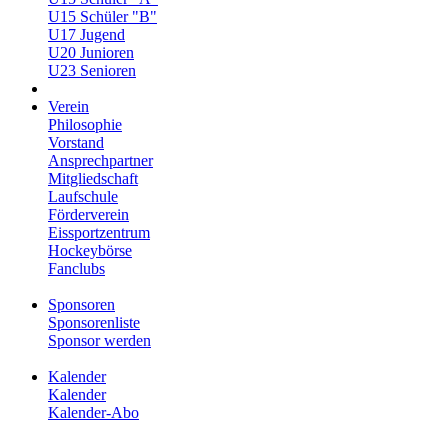
U15 Schüler "B"
U17 Jugend
U20 Junioren
U23 Senioren
Verein
Philosophie
Vorstand
Ansprechpartner
Mitgliedschaft
Laufschule
Förderverein
Eissportzentrum
Hockeybörse
Fanclubs
Sponsoren
Sponsorenliste
Sponsor werden
Kalender
Kalender
Kalender-Abo