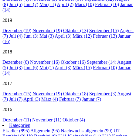
(8)
Juli (5)
Juni (7)
Mai (11)
April (2)
März (10)
Februar (16)
Januar
(14)
2019
Dezember (19)
November (19)
Oktober (13)
September (15)
August
(7)
Juli (4)
Juni (3)
Mai (3)
April (3)
März (12)
Februar (13)
Januar
(16)
2018
Dezember (6)
November (16)
Oktober (16)
September (14)
August
(5)
Juli (3)
Juni (6)
Mai (1)
April (3)
März (15)
Februar (10)
Januar
(14)
2017
Dezember (15)
November (19)
Oktober (18)
September (3)
August
(7)
Juli (7)
April (3)
März (4)
Februar (7)
Januar (7)
2016
Dezember (11)
November (11)
Oktober (4)
Kategorien
Eisadler (895)
Allgemein (95)
Nachwuchs allgemein (99)
U7