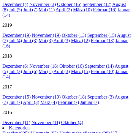
Dezember (4)
November (3)
Oktober (16)
September (12)
August
(8)
Juli (5)
Juni (7)
Mai (11)
April (2)
März (10)
Februar (16)
Januar
(14)
2019
Dezember (19)
November (19)
Oktober (13)
September (15)
August
(7)
Juli (4)
Juni (3)
Mai (3)
April (3)
März (12)
Februar (13)
Januar
(16)
2018
Dezember (6)
November (16)
Oktober (16)
September (14)
August
(5)
Juli (3)
Juni (6)
Mai (1)
April (3)
März (15)
Februar (10)
Januar
(14)
2017
Dezember (15)
November (19)
Oktober (18)
September (3)
August
(7)
Juli (7)
April (3)
März (4)
Februar (7)
Januar (7)
2016
Dezember (11)
November (11)
Oktober (4)
Kategorien