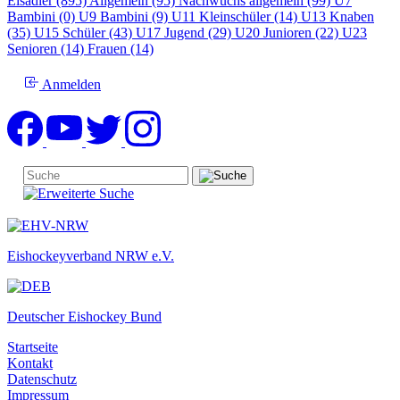
Eisadler (895)
Allgemein (95)
Nachwuchs allgemein (99)
U7
Bambini (0)
U9 Bambini (9)
U11 Kleinschüler (14)
U13 Knaben
(35)
U15 Schüler (43)
U17 Jugend (29)
U20 Junioren (22)
U23
Senioren (14)
Frauen (14)
Anmelden
Eishockeyverband NRW e.V.
Deutscher Eishockey Bund
Startseite
Kontakt
Datenschutz
Impressum