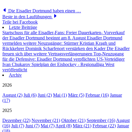
Die Eisadler Dortmund haben einen …
Beste in den Laufübungen
Teile bei Facebook
Letzte Beiträge
Startschuss für alle Eisadler-Fans: Freier Dauerkarten- Vorverkauf
der Eisadler Dortmund beginnt am 8. August
Eisadler Dortmund
vermelden weitere Neuzugänge: Stürmer Kristian Kragh und
Rückkehrer Dominik Scharfenort verstärken den Kader
Die Eisadler
freuen sich über weitere Vertragsverlängerungen
Top-Neuzugang
für die Defensive: Eisadler Dortmund verpflichten US-Verteidiger
Ivan Chukarov
Spielplan der Eishockey - Regionalliga West
veröffentlicht
Archiv
2026
August (2)
Juli (6)
Juni (2)
Mai (1)
März (5)
Februar (16)
Januar
(17)
2025
Dezember (22)
November (21)
Oktober (21)
September (16)
August
(16)
Juli (7)
Juni (7)
Mai (7)
April (8)
März (21)
Februar (22)
Januar
(18)