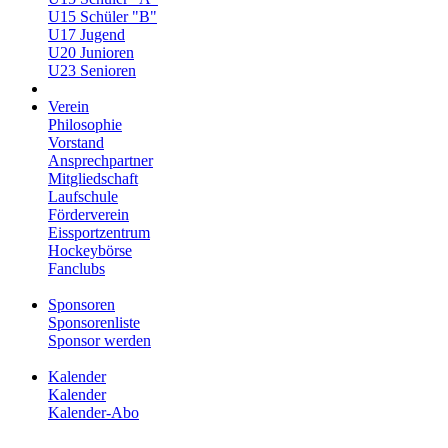
U15 Schüler "B"
U17 Jugend
U20 Junioren
U23 Senioren
Verein
Philosophie
Vorstand
Ansprechpartner
Mitgliedschaft
Laufschule
Förderverein
Eissportzentrum
Hockeybörse
Fanclubs
Sponsoren
Sponsorenliste
Sponsor werden
Kalender
Kalender
Kalender-Abo