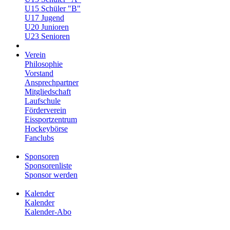
U15 Schüler "B"
U17 Jugend
U20 Junioren
U23 Senioren
Verein
Philosophie
Vorstand
Ansprechpartner
Mitgliedschaft
Laufschule
Förderverein
Eissportzentrum
Hockeybörse
Fanclubs
Sponsoren
Sponsorenliste
Sponsor werden
Kalender
Kalender
Kalender-Abo