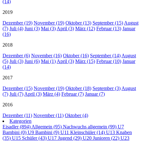
(14)
2019
Dezember (19)
November (19)
Oktober (13)
September (15)
August
(7)
Juli (4)
Juni (3)
Mai (3)
April (3)
März (12)
Februar (13)
Januar
(16)
2018
Dezember (6)
November (16)
Oktober (16)
September (14)
August
(5)
Juli (3)
Juni (6)
Mai (1)
April (3)
März (15)
Februar (10)
Januar
(14)
2017
Dezember (15)
November (19)
Oktober (18)
September (3)
August
(7)
Juli (7)
April (3)
März (4)
Februar (7)
Januar (7)
2016
Dezember (11)
November (11)
Oktober (4)
Kategorien
Eisadler (894)
Allgemein (95)
Nachwuchs allgemein (99)
U7
Bambini (0)
U9 Bambini (9)
U11 Kleinschüler (14)
U13 Knaben
(35)
U15 Schüler (43)
U17 Jugend (29)
U20 Junioren (22)
U23