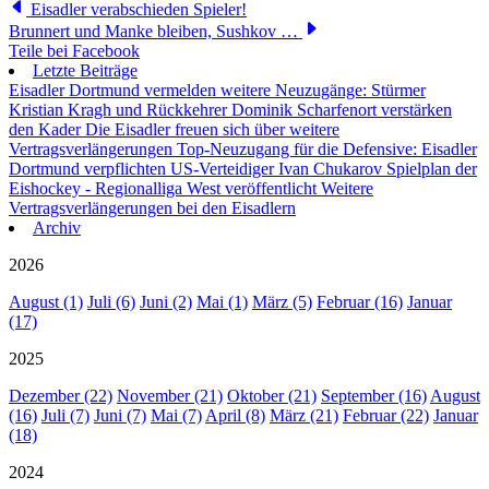
Eisadler verabschieden Spieler!
Brunnert und Manke bleiben, Sushkov …
Teile bei Facebook
Letzte Beiträge
Eisadler Dortmund vermelden weitere Neuzugänge: Stürmer
Kristian Kragh und Rückkehrer Dominik Scharfenort verstärken
den Kader
Die Eisadler freuen sich über weitere
Vertragsverlängerungen
Top-Neuzugang für die Defensive: Eisadler
Dortmund verpflichten US-Verteidiger Ivan Chukarov
Spielplan der
Eishockey - Regionalliga West veröffentlicht
Weitere
Vertragsverlängerungen bei den Eisadlern
Archiv
2026
August (1)
Juli (6)
Juni (2)
Mai (1)
März (5)
Februar (16)
Januar
(17)
2025
Dezember (22)
November (21)
Oktober (21)
September (16)
August
(16)
Juli (7)
Juni (7)
Mai (7)
April (8)
März (21)
Februar (22)
Januar
(18)
2024