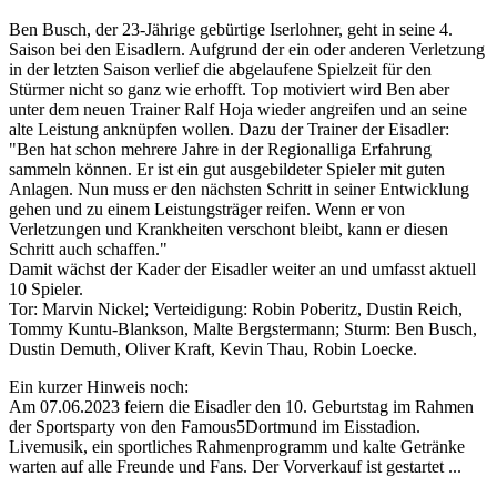
Ben Busch, der 23-Jährige gebürtige Iserlohner, geht in seine 4.
Saison bei den Eisadlern. Aufgrund der ein oder anderen Verletzung
in der letzten Saison verlief die abgelaufene Spielzeit für den
Stürmer nicht so ganz wie erhofft. Top motiviert wird Ben aber
unter dem neuen Trainer Ralf Hoja wieder angreifen und an seine
alte Leistung anknüpfen wollen. Dazu der Trainer der Eisadler:
"Ben hat schon mehrere Jahre in der Regionalliga Erfahrung
sammeln können. Er ist ein gut ausgebildeter Spieler mit guten
Anlagen. Nun muss er den nächsten Schritt in seiner Entwicklung
gehen und zu einem Leistungsträger reifen. Wenn er von
Verletzungen und Krankheiten verschont bleibt, kann er diesen
Schritt auch schaffen."
Damit wächst der Kader der Eisadler weiter an und umfasst aktuell
10 Spieler.
Tor: Marvin Nickel; Verteidigung: Robin Poberitz, Dustin Reich,
Tommy Kuntu-Blankson, Malte Bergstermann; Sturm: Ben Busch,
Dustin Demuth, Oliver Kraft, Kevin Thau, Robin Loecke.
Ein kurzer Hinweis noch:
Am 07.06.2023 feiern die Eisadler den 10. Geburtstag im Rahmen
der Sportsparty von den Famous5Dortmund im Eisstadion.
Livemusik, ein sportliches Rahmenprogramm und kalte Getränke
warten auf alle Freunde und Fans. Der Vorverkauf ist gestartet ...