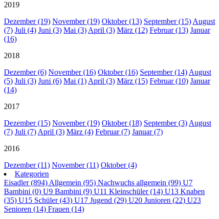
2019
Dezember (19)
November (19)
Oktober (13)
September (15)
August
(7)
Juli (4)
Juni (3)
Mai (3)
April (3)
März (12)
Februar (13)
Januar
(16)
2018
Dezember (6)
November (16)
Oktober (16)
September (14)
August
(5)
Juli (3)
Juni (6)
Mai (1)
April (3)
März (15)
Februar (10)
Januar
(14)
2017
Dezember (15)
November (19)
Oktober (18)
September (3)
August
(7)
Juli (7)
April (3)
März (4)
Februar (7)
Januar (7)
2016
Dezember (11)
November (11)
Oktober (4)
Kategorien
Eisadler (894)
Allgemein (95)
Nachwuchs allgemein (99)
U7
Bambini (0)
U9 Bambini (9)
U11 Kleinschüler (14)
U13 Knaben
(35)
U15 Schüler (43)
U17 Jugend (29)
U20 Junioren (22)
U23
Senioren (14)
Frauen (14)