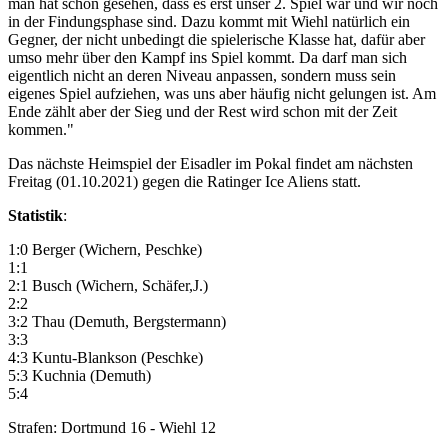
man hat schon gesehen, dass es erst unser 2. Spiel war und wir noch
in der Findungsphase sind. Dazu kommt mit Wiehl natürlich ein
Gegner, der nicht unbedingt die spielerische Klasse hat, dafür aber
umso mehr über den Kampf ins Spiel kommt. Da darf man sich
eigentlich nicht an deren Niveau anpassen, sondern muss sein
eigenes Spiel aufziehen, was uns aber häufig nicht gelungen ist. Am
Ende zählt aber der Sieg und der Rest wird schon mit der Zeit
kommen."
Das nächste Heimspiel der Eisadler im Pokal findet am nächsten
Freitag (01.10.2021) gegen die Ratinger Ice Aliens statt.
Statistik
:
1:0 Berger (Wichern, Peschke)
1:1
2:1 Busch (Wichern, Schäfer,J.)
2:2
3:2 Thau (Demuth, Bergstermann)
3:3
4:3 Kuntu-Blankson (Peschke)
5:3 Kuchnia (Demuth)
5:4
Strafen: Dortmund 16 - Wiehl 12