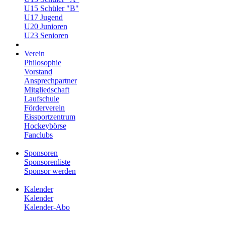
U15 Schüler "B"
U17 Jugend
U20 Junioren
U23 Senioren
Verein
Philosophie
Vorstand
Ansprechpartner
Mitgliedschaft
Laufschule
Förderverein
Eissportzentrum
Hockeybörse
Fanclubs
Sponsoren
Sponsorenliste
Sponsor werden
Kalender
Kalender
Kalender-Abo