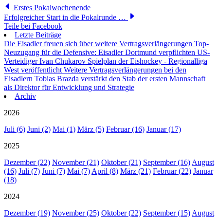
Erstes Pokalwochenende
Erfolgreicher Start in die Pokalrunde …
Teile bei Facebook
Letzte Beiträge
Die Eisadler freuen sich über weitere Vertragsverlängerungen
Top-
Neuzugang für die Defensive: Eisadler Dortmund verpflichten US-
Verteidiger Ivan Chukarov
Spielplan der Eishockey - Regionalliga
West veröffentlicht
Weitere Vertragsverlängerungen bei den
Eisadlern
Tobias Brazda verstärkt den Stab der ersten Mannschaft
als Direktor für Entwicklung und Strategie
Archiv
2026
Juli (6)
Juni (2)
Mai (1)
März (5)
Februar (16)
Januar (17)
2025
Dezember (22)
November (21)
Oktober (21)
September (16)
August
(16)
Juli (7)
Juni (7)
Mai (7)
April (8)
März (21)
Februar (22)
Januar
(18)
2024
Dezember (19)
November (25)
Oktober (22)
September (15)
August