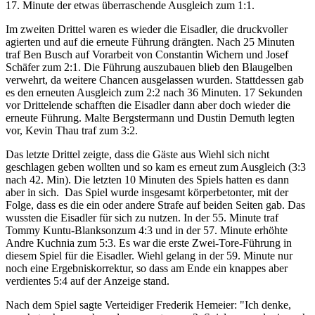
17. Minute der etwas überraschende Ausgleich zum 1:1.
Im zweiten Drittel waren es wieder die Eisadler, die druckvoller
agierten und auf die erneute Führung drängten. Nach 25 Minuten
traf Ben Busch auf Vorarbeit von Constantin Wichern und Josef
Schäfer zum 2:1. Die Führung auszubauen blieb den Blaugelben
verwehrt, da weitere Chancen ausgelassen wurden. Stattdessen gab
es den erneuten Ausgleich zum 2:2 nach 36 Minuten. 17 Sekunden
vor Drittelende schafften die Eisadler dann aber doch wieder die
erneute Führung. Malte Bergstermann und Dustin Demuth legten
vor, Kevin Thau traf zum 3:2.
Das letzte Drittel zeigte, dass die Gäste aus Wiehl sich nicht
geschlagen geben wollten und so kam es erneut zum Ausgleich (3:3
nach 42. Min). Die letzten 10 Minuten des Spiels hatten es dann
aber in sich. Das Spiel wurde insgesamt körperbetonter, mit der
Folge, dass es die ein oder andere Strafe auf beiden Seiten gab. Das
wussten die Eisadler für sich zu nutzen. In der 55. Minute traf
Tommy Kuntu-Blanksonzum 4:3 und in der 57. Minute erhöhte
Andre Kuchnia zum 5:3. Es war die erste Zwei-Tore-Führung in
diesem Spiel für die Eisadler. Wiehl gelang in der 59. Minute nur
noch eine Ergebniskorrektur, so dass am Ende ein knappes aber
verdientes 5:4 auf der Anzeige stand.
Nach dem Spiel sagte Verteidiger Frederik Hemeier: "Ich denke,