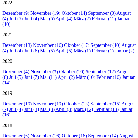
2022
Dezember (9)
November (19)
Oktober (14)
September (8)
August
(4)
Juli (5)
Juni (4)
Mai (5)
April (4)
März (2)
Februar (11)
Januar
(10)
2021
Dezember (13)
November (16)
Oktober (17)
September (10)
August
(4)
Juli (4)
Juni (6)
Mai (5)
April (5)
März (1)
Februar (1)
Januar (2)
2020
Dezember (4)
November (3)
Oktober (16)
September (12)
August
(8)
Juli (5)
Juni (7)
Mai (11)
April (2)
März (10)
Februar (16)
Januar
(14)
2019
Dezember (19)
November (19)
Oktober (13)
September (15)
August
(7)
Juli (4)
Juni (3)
Mai (3)
April (3)
März (12)
Februar (13)
Januar
(16)
2018
Dezember (6)
November (16)
Oktober (16)
September (14)
August