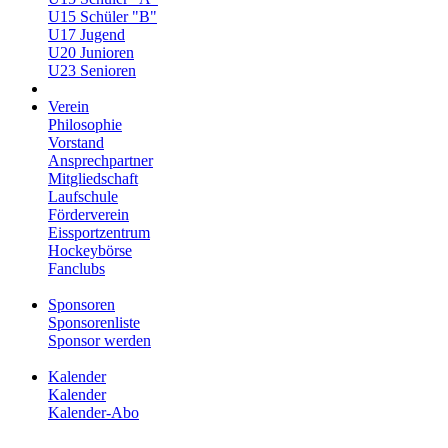
U15 Schüler "B"
U17 Jugend
U20 Junioren
U23 Senioren
Verein
Philosophie
Vorstand
Ansprechpartner
Mitgliedschaft
Laufschule
Förderverein
Eissportzentrum
Hockeybörse
Fanclubs
Sponsoren
Sponsorenliste
Sponsor werden
Kalender
Kalender
Kalender-Abo