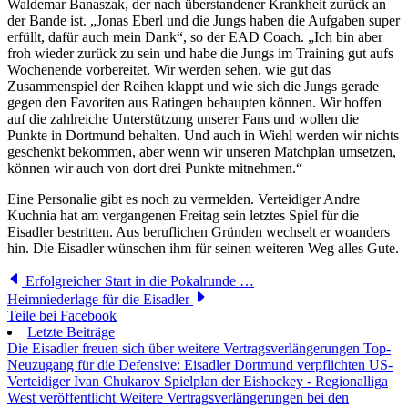
Waldemar Banaszak, der nach überstandener Krankheit zurück an
der Bande ist. „Jonas Eberl und die Jungs haben die Aufgaben super
erfüllt, dafür auch mein Dank“, so der EAD Coach. „Ich bin aber
froh wieder zurück zu sein und habe die Jungs im Training gut aufs
Wochenende vorbereitet. Wir werden sehen, wie gut das
Zusammenspiel der Reihen klappt und wie sich die Jungs gerade
gegen den Favoriten aus Ratingen behaupten können. Wir hoffen
auf die zahlreiche Unterstützung unserer Fans und wollen die
Punkte in Dortmund behalten. Und auch in Wiehl werden wir nichts
geschenkt bekommen, aber wenn wir unseren Matchplan umsetzen,
können wir auch von dort drei Punkte mitnehmen.“
Eine Personalie gibt es noch zu vermelden. Verteidiger Andre
Kuchnia hat am vergangenen Freitag sein letztes Spiel für die
Eisadler bestritten. Aus beruflichen Gründen wechselt er woanders
hin. Die Eisadler wünschen ihm für seinen weiteren Weg alles Gute.
Erfolgreicher Start in die Pokalrunde …
Heimniederlage für die Eisadler
Teile bei Facebook
Letzte Beiträge
Die Eisadler freuen sich über weitere Vertragsverlängerungen
Top-
Neuzugang für die Defensive: Eisadler Dortmund verpflichten US-
Verteidiger Ivan Chukarov
Spielplan der Eishockey - Regionalliga
West veröffentlicht
Weitere Vertragsverlängerungen bei den