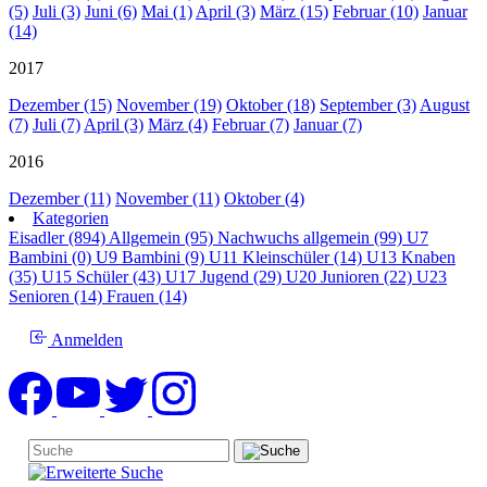
(5)
Juli (3)
Juni (6)
Mai (1)
April (3)
März (15)
Februar (10)
Januar
(14)
2017
Dezember (15)
November (19)
Oktober (18)
September (3)
August
(7)
Juli (7)
April (3)
März (4)
Februar (7)
Januar (7)
2016
Dezember (11)
November (11)
Oktober (4)
Kategorien
Eisadler (894)
Allgemein (95)
Nachwuchs allgemein (99)
U7
Bambini (0)
U9 Bambini (9)
U11 Kleinschüler (14)
U13 Knaben
(35)
U15 Schüler (43)
U17 Jugend (29)
U20 Junioren (22)
U23
Senioren (14)
Frauen (14)
Anmelden