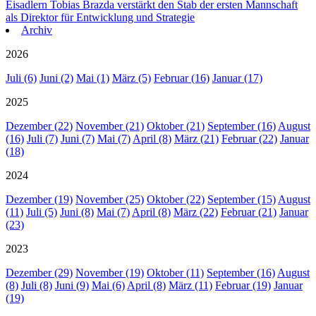
Eisadlern
Tobias Brazda verstärkt den Stab der ersten Mannschaft
als Direktor für Entwicklung und Strategie
Archiv
2026
Juli (6)
Juni (2)
Mai (1)
März (5)
Februar (16)
Januar (17)
2025
Dezember (22)
November (21)
Oktober (21)
September (16)
August
(16)
Juli (7)
Juni (7)
Mai (7)
April (8)
März (21)
Februar (22)
Januar
(18)
2024
Dezember (19)
November (25)
Oktober (22)
September (15)
August
(11)
Juli (5)
Juni (8)
Mai (7)
April (8)
März (22)
Februar (21)
Januar
(23)
2023
Dezember (29)
November (19)
Oktober (11)
September (16)
August
(8)
Juli (8)
Juni (9)
Mai (6)
April (8)
März (11)
Februar (19)
Januar
(19)