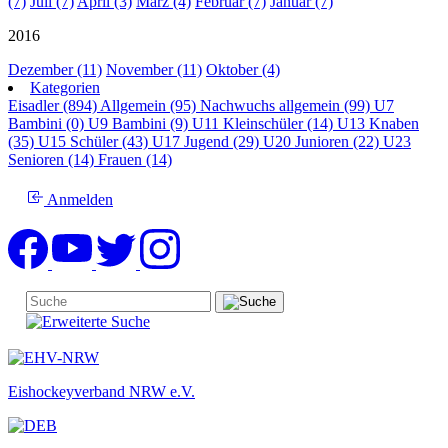
(7)
Juli (7)
April (3)
März (4)
Februar (7)
Januar (7)
2016
Dezember (11)
November (11)
Oktober (4)
Kategorien
Eisadler (894)
Allgemein (95)
Nachwuchs allgemein (99)
U7
Bambini (0)
U9 Bambini (9)
U11 Kleinschüler (14)
U13 Knaben
(35)
U15 Schüler (43)
U17 Jugend (29)
U20 Junioren (22)
U23
Senioren (14)
Frauen (14)
Anmelden
Eishockeyverband NRW e.V.