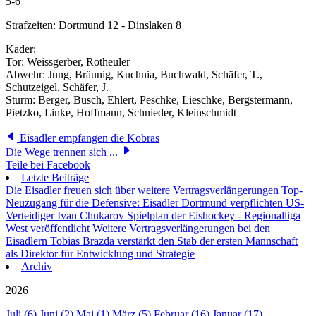
5-6
Strafzeiten: Dortmund 12 - Dinslaken 8
Kader:
Tor: Weissgerber, Rotheuler
Abwehr: Jung, Bräunig, Kuchnia, Buchwald, Schäfer, T.,
Schutzeigel, Schäfer, J.
Sturm: Berger, Busch, Ehlert, Peschke, Lieschke, Bergstermann,
Pietzko, Linke, Hoffmann, Schnieder, Kleinschmidt
Eisadler empfangen die Kobras
Die Wege trennen sich ...
Teile bei Facebook
Letzte Beiträge
Die Eisadler freuen sich über weitere Vertragsverlängerungen
Top-
Neuzugang für die Defensive: Eisadler Dortmund verpflichten US-
Verteidiger Ivan Chukarov
Spielplan der Eishockey - Regionalliga
West veröffentlicht
Weitere Vertragsverlängerungen bei den
Eisadlern
Tobias Brazda verstärkt den Stab der ersten Mannschaft
als Direktor für Entwicklung und Strategie
Archiv
2026
Juli (6)
Juni (2)
Mai (1)
März (5)
Februar (16)
Januar (17)