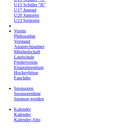
U15 Schüler "B"
U17 Jugend
U20 Junioren
U23 Senioren
Verein
Philosophie
Vorstand
Ansprechpartner
Mitgliedschaft
Laufschule
Förderverein
Eissportzentrum
Hockeybörse
Fanclubs
Sponsoren
Sponsorenliste
Sponsor werden
Kalender
Kalender
Kalender-Abo