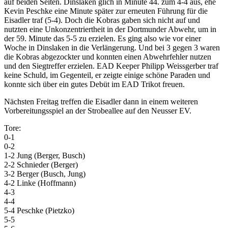
auf beiden Seiten. Dinslaken glich in Minute 44. zum 4-4 aus, ehe
Kevin Peschke eine Minute später zur erneuten Führung für die
Eisadler traf (5-4). Doch die Kobras gaben sich nicht auf und
nutzten eine Unkonzentriertheit in der Dortmunder Abwehr, um in
der 59. Minute das 5-5 zu erzielen. Es ging also wie vor einer
Woche in Dinslaken in die Verlängerung. Und bei 3 gegen 3 waren
die Kobras abgezockter und konnten einen Abwehrfehler nutzen
und den Siegtreffer erzielen. EAD Keeper Philipp Weissgerber traf
keine Schuld, im Gegenteil, er zeigte einige schöne Paraden und
konnte sich über ein gutes Debüt im EAD Trikot freuen.
Nächsten Freitag treffen die Eisadler dann in einem weiteren
Vorbereitungsspiel an der Strobeallee auf den Neusser EV.
Tore:
0-1
0-2
1-2 Jung (Berger, Busch)
2-2 Schnieder (Berger)
3-2 Berger (Busch, Jung)
4-2 Linke (Hoffmann)
4-3
4-4
5-4 Peschke (Pietzko)
5-5