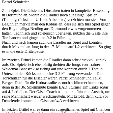
Bernd Schnieder.
Zum Spiel: Die Gäste aus Dinslaken traten in kompletter Besetzung
in Dortmund an, wohin die Eisadler noch auf einige Spieler
(Trainingsrückstand, Urlaub, Arbeit etc.) verzichten mussten. Von
Beginn an merkte man den Kobras an, dass sie sich fürs Spiel gegen
den Regionalliga-Neuling aus Dortmund etwas vorgenommen
hatten. Technisch und spielerisch überlegen, nutzten die Gäste ihre
Torchancen und gingen mit 0-2 in Führung.
Nach und nach kamen auch die Eisadler ins Spiel und konnten
durch Maximilian Jung in der 17. Minute auf 1-2 verkürzen. So ging
es in die erste Drittelpause.
Im zweiten Drittel kamen die Eisadler dann sehr druckvoll zurück
aufs Eis. Spielerisch ebenbürtig drehten die Jungs von Trainer
Waldemar Banaszak so richtig auf und konnten durch 2 Tore in
Unterzahl den Rückstand in eine 3-2 Führung verwandeln. Die
Torschützen für die Eisadler waren Patric Schnieder und Felix
Berger. Doch für die Kobras sollte es noch schlimmer kommen,
denn in der 36. Spielminute konnte EAD Stürmer Tim Linke sogar
auf 4-2 erhöhen. Der Gäste Coach nahm daraufhin eine Auszeit, um
seine Mannschaft wieder wachzurütteln. Mit Erfolg, denn kurz vor
Drittelende konnten die Gäste auf 4-3 verkürzen.
Im letzten Drittel war es dann ein ausgeglichenes Spiel mit Chancen