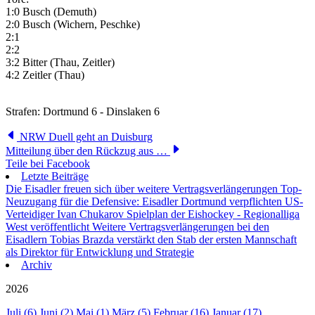
1:0 Busch (Demuth)
2:0 Busch (Wichern, Peschke)
2:1
2:2
3:2 Bitter (Thau, Zeitler)
4:2 Zeitler (Thau)
Strafen: Dortmund 6 - Dinslaken 6
NRW Duell geht an Duisburg
Mitteilung über den Rückzug aus …
Teile bei Facebook
Letzte Beiträge
Die Eisadler freuen sich über weitere Vertragsverlängerungen
Top-
Neuzugang für die Defensive: Eisadler Dortmund verpflichten US-
Verteidiger Ivan Chukarov
Spielplan der Eishockey - Regionalliga
West veröffentlicht
Weitere Vertragsverlängerungen bei den
Eisadlern
Tobias Brazda verstärkt den Stab der ersten Mannschaft
als Direktor für Entwicklung und Strategie
Archiv
2026
Juli (6)
Juni (2)
Mai (1)
März (5)
Februar (16)
Januar (17)