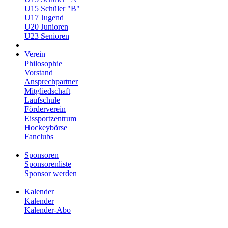
U15 Schüler "B"
U17 Jugend
U20 Junioren
U23 Senioren
Verein
Philosophie
Vorstand
Ansprechpartner
Mitgliedschaft
Laufschule
Förderverein
Eissportzentrum
Hockeybörse
Fanclubs
Sponsoren
Sponsorenliste
Sponsor werden
Kalender
Kalender
Kalender-Abo