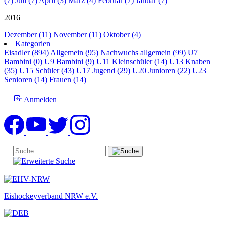
(7)
Juli (7)
April (3)
März (4)
Februar (7)
Januar (7)
2016
Dezember (11)
November (11)
Oktober (4)
Kategorien
Eisadler (894)
Allgemein (95)
Nachwuchs allgemein (99)
U7
Bambini (0)
U9 Bambini (9)
U11 Kleinschüler (14)
U13 Knaben
(35)
U15 Schüler (43)
U17 Jugend (29)
U20 Junioren (22)
U23
Senioren (14)
Frauen (14)
Anmelden
Eishockeyverband NRW e.V.