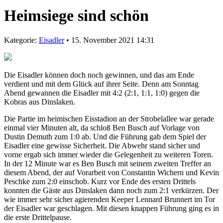
Heimsiege sind schön
Kategorie:
Eisadler
• 15. November 2021 14:31
Die Eisadler können doch noch gewinnen, und das am Ende
verdient und mit dem Glück auf ihrer Seite. Denn am Sonntag
Abend gewannen die Eisadler mit 4:2 (2:1, 1:1, 1:0) gegen die
Kobras aus Dinslaken.
Die Partie im heimischen Eisstadion an der Strobelallee war gerade
einmal vier Minuten alt, da schloß Ben Busch auf Vorlage von
Dustin Demuth zum 1:0 ab. Und die Führung gab dem Spiel der
Eisadler eine gewisse Sicherheit. Die Abwehr stand sicher und
vorne ergab sich immer wieder die Gelegenheit zu weiteren Toren.
In der 12 Minute war es Ben Busch mit seinem zweiten Treffer an
diesem Abend, der auf Vorarbeit von Constantin Wichern und Kevin
Peschke zum 2:0 einschob. Kurz vor Ende des ersten Drittels
konnten die Gäste aus Dinslaken dann noch zum 2:1 verkürzen. Der
wie immer sehr sicher agierenden Keeper Lennard Brunnert im Tor
der Eisadler war geschlagen. Mit diesen knappen Führung ging es in
die erste Drittelpause.