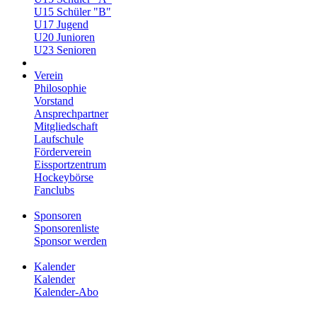
U15 Schüler "B"
U17 Jugend
U20 Junioren
U23 Senioren
Verein
Philosophie
Vorstand
Ansprechpartner
Mitgliedschaft
Laufschule
Förderverein
Eissportzentrum
Hockeybörse
Fanclubs
Sponsoren
Sponsorenliste
Sponsor werden
Kalender
Kalender
Kalender-Abo