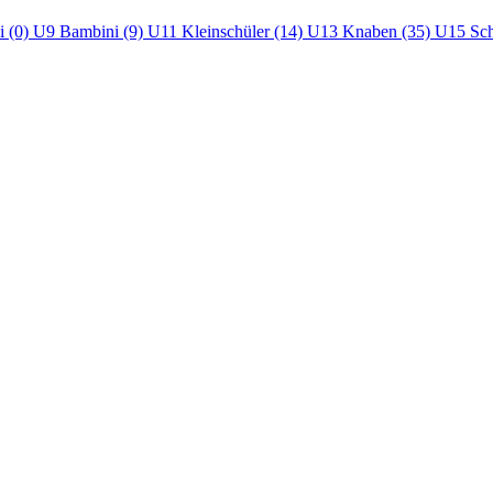
i (0)
U9 Bambini (9)
U11 Kleinschüler (14)
U13 Knaben (35)
U15 Sch