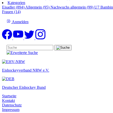
Kategorien
Eisadler (894)
Allgemein (95)
Nachwuchs allgemein (99)
U7 Bambin
Frauen (14)
Anmelden
Eishockeyverband NRW e.V.
Deutscher Eishockey Bund
Startseite
Kontakt
Datenschutz
Impressum