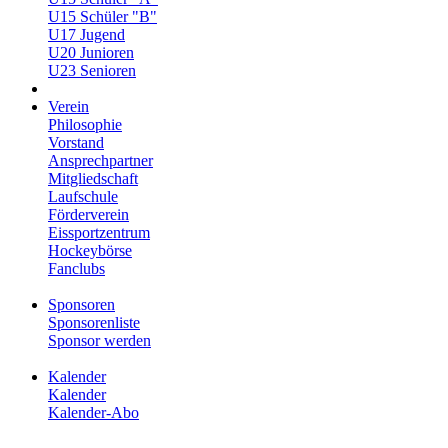
U15 Schüler "B"
U17 Jugend
U20 Junioren
U23 Senioren
Verein
Philosophie
Vorstand
Ansprechpartner
Mitgliedschaft
Laufschule
Förderverein
Eissportzentrum
Hockeybörse
Fanclubs
Sponsoren
Sponsorenliste
Sponsor werden
Kalender
Kalender
Kalender-Abo