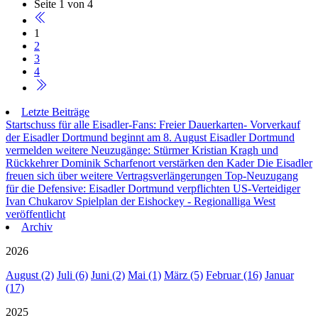
Seite 1 von 4
1
2
3
4
Letzte Beiträge
Startschuss für alle Eisadler-Fans: Freier Dauerkarten- Vorverkauf
der Eisadler Dortmund beginnt am 8. August
Eisadler Dortmund
vermelden weitere Neuzugänge: Stürmer Kristian Kragh und
Rückkehrer Dominik Scharfenort verstärken den Kader
Die Eisadler
freuen sich über weitere Vertragsverlängerungen
Top-Neuzugang
für die Defensive: Eisadler Dortmund verpflichten US-Verteidiger
Ivan Chukarov
Spielplan der Eishockey - Regionalliga West
veröffentlicht
Archiv
2026
August (2)
Juli (6)
Juni (2)
Mai (1)
März (5)
Februar (16)
Januar
(17)
2025