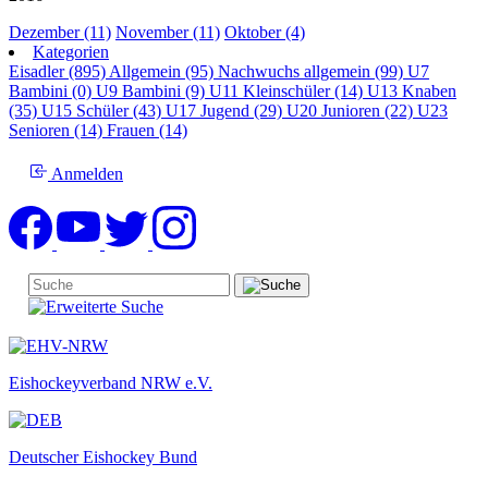
Dezember (11)
November (11)
Oktober (4)
Kategorien
Eisadler (895)
Allgemein (95)
Nachwuchs allgemein (99)
U7
Bambini (0)
U9 Bambini (9)
U11 Kleinschüler (14)
U13 Knaben
(35)
U15 Schüler (43)
U17 Jugend (29)
U20 Junioren (22)
U23
Senioren (14)
Frauen (14)
Anmelden
Eishockeyverband NRW e.V.
Deutscher Eishockey Bund