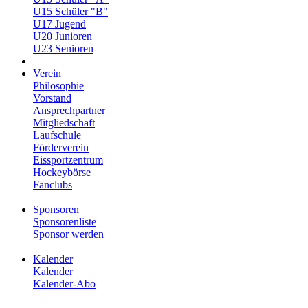
U15 Schüler "B"
U17 Jugend
U20 Junioren
U23 Senioren
Verein
Philosophie
Vorstand
Ansprechpartner
Mitgliedschaft
Laufschule
Förderverein
Eissportzentrum
Hockeybörse
Fanclubs
Sponsoren
Sponsorenliste
Sponsor werden
Kalender
Kalender
Kalender-Abo