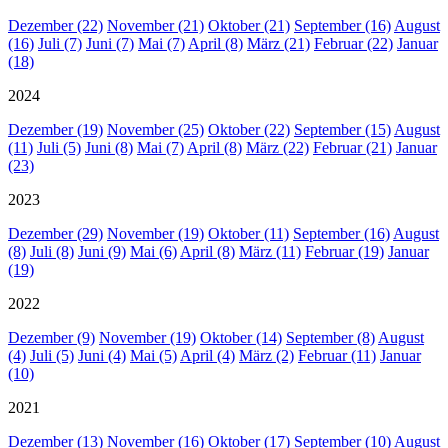
Dezember (22)
November (21)
Oktober (21)
September (16)
August
(16)
Juli (7)
Juni (7)
Mai (7)
April (8)
März (21)
Februar (22)
Januar
(18)
2024
Dezember (19)
November (25)
Oktober (22)
September (15)
August
(11)
Juli (5)
Juni (8)
Mai (7)
April (8)
März (22)
Februar (21)
Januar
(23)
2023
Dezember (29)
November (19)
Oktober (11)
September (16)
August
(8)
Juli (8)
Juni (9)
Mai (6)
April (8)
März (11)
Februar (19)
Januar
(19)
2022
Dezember (9)
November (19)
Oktober (14)
September (8)
August
(4)
Juli (5)
Juni (4)
Mai (5)
April (4)
März (2)
Februar (11)
Januar
(10)
2021
Dezember (13)
November (16)
Oktober (17)
September (10)
August