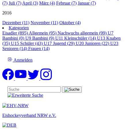
(7)
Juli (7)
April (3)
März (4)
Februar (7)
Januar (7)
2016
Dezember (11)
November (11)
Oktober (4)
Kategorien
Eisadler (895)
Allgemein (95)
Nachwuchs allgemein (99)
U7
Bambini (0)
U9 Bambini (9)
U11 Kleinschüler (14)
U13 Knaben
(35)
U15 Schüler (43)
U17 Jugend (29)
U20 Junioren (22)
U23
Senioren (14)
Frauen (14)
Anmelden
Eishockeyverband NRW e.V.