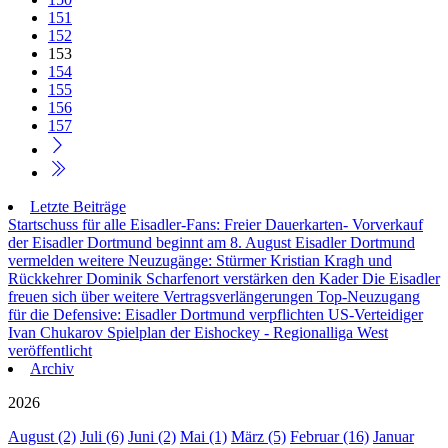
151
152
153
154
155
156
157
Letzte Beiträge
Startschuss für alle Eisadler-Fans: Freier Dauerkarten- Vorverkauf
der Eisadler Dortmund beginnt am 8. August
Eisadler Dortmund
vermelden weitere Neuzugänge: Stürmer Kristian Kragh und
Rückkehrer Dominik Scharfenort verstärken den Kader
Die Eisadler
freuen sich über weitere Vertragsverlängerungen
Top-Neuzugang
für die Defensive: Eisadler Dortmund verpflichten US-Verteidiger
Ivan Chukarov
Spielplan der Eishockey - Regionalliga West
veröffentlicht
Archiv
2026
August (2)
Juli (6)
Juni (2)
Mai (1)
März (5)
Februar (16)
Januar