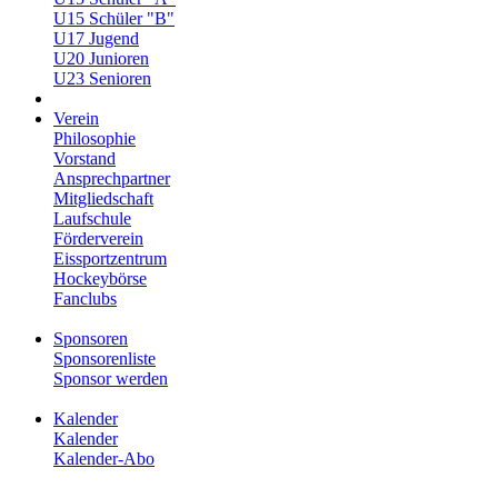
U15 Schüler "B"
U17 Jugend
U20 Junioren
U23 Senioren
Verein
Philosophie
Vorstand
Ansprechpartner
Mitgliedschaft
Laufschule
Förderverein
Eissportzentrum
Hockeybörse
Fanclubs
Sponsoren
Sponsorenliste
Sponsor werden
Kalender
Kalender
Kalender-Abo