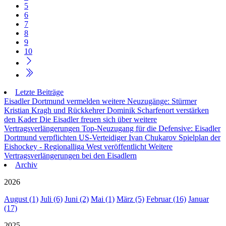
5
6
7
8
9
10
Letzte Beiträge
Eisadler Dortmund vermelden weitere Neuzugänge: Stürmer
Kristian Kragh und Rückkehrer Dominik Scharfenort verstärken
den Kader
Die Eisadler freuen sich über weitere
Vertragsverlängerungen
Top-Neuzugang für die Defensive: Eisadler
Dortmund verpflichten US-Verteidiger Ivan Chukarov
Spielplan der
Eishockey - Regionalliga West veröffentlicht
Weitere
Vertragsverlängerungen bei den Eisadlern
Archiv
2026
August (1)
Juli (6)
Juni (2)
Mai (1)
März (5)
Februar (16)
Januar
(17)
2025