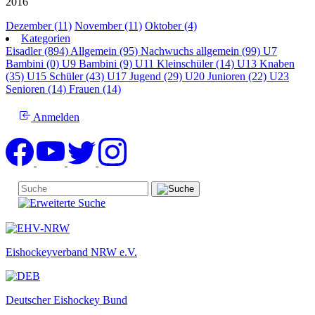
2016
Dezember (11)
November (11)
Oktober (4)
Kategorien
Eisadler (894)
Allgemein (95)
Nachwuchs allgemein (99)
U7
Bambini (0)
U9 Bambini (9)
U11 Kleinschüler (14)
U13 Knaben
(35)
U15 Schüler (43)
U17 Jugend (29)
U20 Junioren (22)
U23
Senioren (14)
Frauen (14)
Anmelden
Eishockeyverband NRW e.V.
Deutscher Eishockey Bund