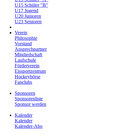
U15 Schüler "B"
U17 Jugend
U20 Junioren
U23 Senioren
Verein
Philosophie
Vorstand
Ansprechpartner
Mitgliedschaft
Laufschule
Förderverein
Eissportzentrum
Hockeybörse
Fanclubs
Sponsoren
Sponsorenliste
Sponsor werden
Kalender
Kalender
Kalender-Abo