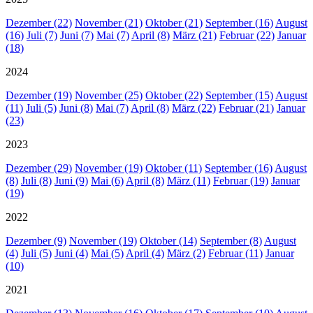
Dezember (22)
November (21)
Oktober (21)
September (16)
August
(16)
Juli (7)
Juni (7)
Mai (7)
April (8)
März (21)
Februar (22)
Januar
(18)
2024
Dezember (19)
November (25)
Oktober (22)
September (15)
August
(11)
Juli (5)
Juni (8)
Mai (7)
April (8)
März (22)
Februar (21)
Januar
(23)
2023
Dezember (29)
November (19)
Oktober (11)
September (16)
August
(8)
Juli (8)
Juni (9)
Mai (6)
April (8)
März (11)
Februar (19)
Januar
(19)
2022
Dezember (9)
November (19)
Oktober (14)
September (8)
August
(4)
Juli (5)
Juni (4)
Mai (5)
April (4)
März (2)
Februar (11)
Januar
(10)
2021