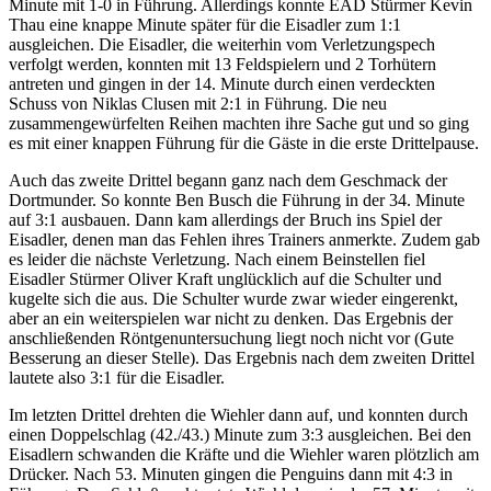
Minute mit 1-0 in Führung. Allerdings konnte EAD Stürmer Kevin
Thau eine knappe Minute später für die Eisadler zum 1:1
ausgleichen. Die Eisadler, die weiterhin vom Verletzungspech
verfolgt werden, konnten mit 13 Feldspielern und 2 Torhütern
antreten und gingen in der 14. Minute durch einen verdeckten
Schuss von Niklas Clusen mit 2:1 in Führung. Die neu
zusammengewürfelten Reihen machten ihre Sache gut und so ging
es mit einer knappen Führung für die Gäste in die erste Drittelpause.
Auch das zweite Drittel begann ganz nach dem Geschmack der
Dortmunder. So konnte Ben Busch die Führung in der 34. Minute
auf 3:1 ausbauen. Dann kam allerdings der Bruch ins Spiel der
Eisadler, denen man das Fehlen ihres Trainers anmerkte. Zudem gab
es leider die nächste Verletzung. Nach einem Beinstellen fiel
Eisadler Stürmer Oliver Kraft unglücklich auf die Schulter und
kugelte sich die aus. Die Schulter wurde zwar wieder eingerenkt,
aber an ein weiterspielen war nicht zu denken. Das Ergebnis der
anschließenden Röntgenuntersuchung liegt noch nicht vor (Gute
Besserung an dieser Stelle). Das Ergebnis nach dem zweiten Drittel
lautete also 3:1 für die Eisadler.
Im letzten Drittel drehten die Wiehler dann auf, und konnten durch
einen Doppelschlag (42./43.) Minute zum 3:3 ausgleichen. Bei den
Eisadlern schwanden die Kräfte und die Wiehler waren plötzlich am
Drücker. Nach 53. Minuten gingen die Penguins dann mit 4:3 in