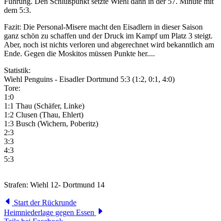
Führung. Den Schlußpunkt setzte Wiehl dann in der 57. Minute mit
dem 5:3.
Fazit: Die Personal-Misere macht den Eisadlern in dieser Saison
ganz schön zu schaffen und der Druck im Kampf um Platz 3 steigt.
Aber, noch ist nichts verloren und abgerechnet wird bekanntlich am
Ende. Gegen die Moskitos müssen Punkte her....
Statistik:
Wiehl Penguins - Eisadler Dortmund 5:3 (1:2, 0:1, 4:0)
Tore:
1:0
1:1 Thau (Schäfer, Linke)
1:2 Clusen (Thau, Ehlert)
1:3 Busch (Wichern, Poberitz)
2:3
3:3
4:3
5:3
Strafen: Wiehl 12- Dortmund 14
Start der Rückrunde
Heimniederlage gegen Essen