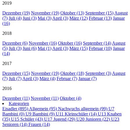
2019
Dezember (19)
November (19)
Oktober (13)
September (15)
August
(7)
Juli (4)
Juni (3)
Mai (3)
April (3)
März (12)
Februar (13)
Januar
(16)
2018
Dezember (6)
November (16)
Oktober (16)
September (14)
August
(5)
Juli (3)
Juni (6)
Mai (1)
April (3)
März (15)
Februar (10)
Januar
(14)
2017
Dezember (15)
November (19)
Oktober (18)
September (3)
August
(7)
Juli (7)
April (3)
März (4)
Februar (7)
Januar (7)
2016
Dezember (11)
November (11)
Oktober (4)
Kategorien
Eisadler (895)
Allgemein (95)
Nachwuchs allgemein (99)
U7
Bambini (0)
U9 Bambini (9)
U11 Kleinschüler (14)
U13 Knaben
(35)
U15 Schüler (43)
U17 Jugend (29)
U20 Junioren (22)
U23
Senioren (14)
Frauen (14)