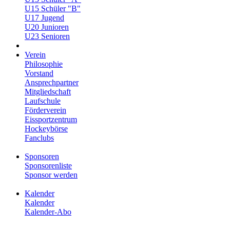
U15 Schüler "B"
U17 Jugend
U20 Junioren
U23 Senioren
Verein
Philosophie
Vorstand
Ansprechpartner
Mitgliedschaft
Laufschule
Förderverein
Eissportzentrum
Hockeybörse
Fanclubs
Sponsoren
Sponsorenliste
Sponsor werden
Kalender
Kalender
Kalender-Abo