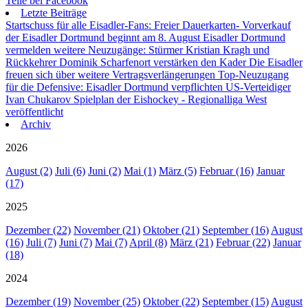
Teile bei Facebook
Letzte Beiträge
Startschuss für alle Eisadler-Fans: Freier Dauerkarten- Vorverkauf
der Eisadler Dortmund beginnt am 8. August
Eisadler Dortmund
vermelden weitere Neuzugänge: Stürmer Kristian Kragh und
Rückkehrer Dominik Scharfenort verstärken den Kader
Die Eisadler
freuen sich über weitere Vertragsverlängerungen
Top-Neuzugang
für die Defensive: Eisadler Dortmund verpflichten US-Verteidiger
Ivan Chukarov
Spielplan der Eishockey - Regionalliga West
veröffentlicht
Archiv
2026
August (2)
Juli (6)
Juni (2)
Mai (1)
März (5)
Februar (16)
Januar
(17)
2025
Dezember (22)
November (21)
Oktober (21)
September (16)
August
(16)
Juli (7)
Juni (7)
Mai (7)
April (8)
März (21)
Februar (22)
Januar
(18)
2024
Dezember (19)
November (25)
Oktober (22)
September (15)
August