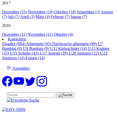
2017
Dezember (15)
November (19)
Oktober (18)
September (3)
August
(7)
Juli (7)
April (3)
März (4)
Februar (7)
Januar (7)
2016
Dezember (11)
November (11)
Oktober (4)
Kategorien
Eisadler (894)
Allgemein (95)
Nachwuchs allgemein (99)
U7
Bambini (0)
U9 Bambini (9)
U11 Kleinschüler (14)
U13 Knaben
(35)
U15 Schüler (43)
U17 Jugend (29)
U20 Junioren (22)
U23
Senioren (14)
Frauen (14)
Anmelden