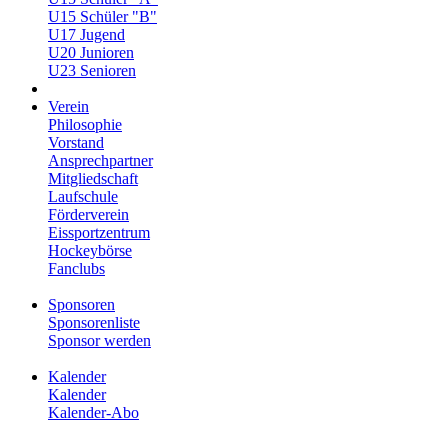
U15 Schüler "B"
U17 Jugend
U20 Junioren
U23 Senioren
Verein
Philosophie
Vorstand
Ansprechpartner
Mitgliedschaft
Laufschule
Förderverein
Eissportzentrum
Hockeybörse
Fanclubs
Sponsoren
Sponsorenliste
Sponsor werden
Kalender
Kalender
Kalender-Abo