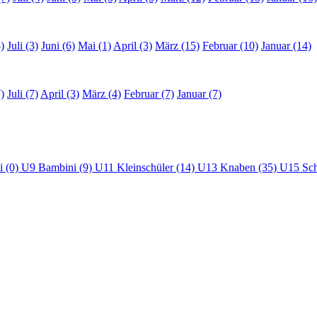
)
Juli (3)
Juni (6)
Mai (1)
April (3)
März (15)
Februar (10)
Januar (14)
)
Juli (7)
April (3)
März (4)
Februar (7)
Januar (7)
i (0)
U9 Bambini (9)
U11 Kleinschüler (14)
U13 Knaben (35)
U15 Sch