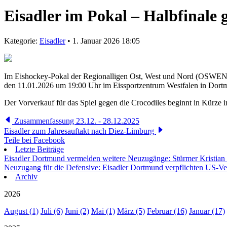
Eisadler im Pokal – Halbfinal
Kategorie:
Eisadler
• 1. Januar 2026 18:05
Im Eishockey-Pokal der Regionalligen Ost, West und Nord (OSWENO-P
den 11.01.2026 um 19:00 Uhr im Eissportzentrum Westfalen in Dort
Der Vorverkauf für das Spiel gegen die Crocodiles beginnt in Kürze i
Zusammenfassung 23.12. - 28.12.2025
Eisadler zum Jahresauftakt nach Diez-Limburg
Teile bei Facebook
Letzte Beiträge
Eisadler Dortmund vermelden weitere Neuzugänge: Stürmer Kristian
Neuzugang für die Defensive: Eisadler Dortmund verpflichten US-Ve
Archiv
2026
August (1)
Juli (6)
Juni (2)
Mai (1)
März (5)
Februar (16)
Januar (17)