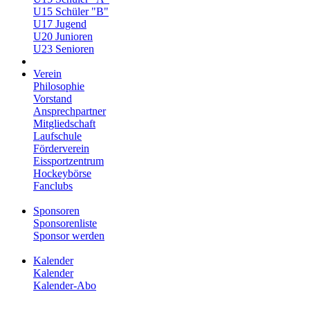
U15 Schüler "B"
U17 Jugend
U20 Junioren
U23 Senioren
Verein
Philosophie
Vorstand
Ansprechpartner
Mitgliedschaft
Laufschule
Förderverein
Eissportzentrum
Hockeybörse
Fanclubs
Sponsoren
Sponsorenliste
Sponsor werden
Kalender
Kalender
Kalender-Abo