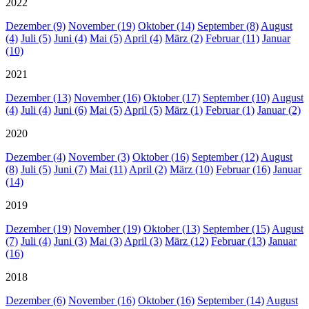
2022
Dezember (9)
November (19)
Oktober (14)
September (8)
August
(4)
Juli (5)
Juni (4)
Mai (5)
April (4)
März (2)
Februar (11)
Januar
(10)
2021
Dezember (13)
November (16)
Oktober (17)
September (10)
August
(4)
Juli (4)
Juni (6)
Mai (5)
April (5)
März (1)
Februar (1)
Januar (2)
2020
Dezember (4)
November (3)
Oktober (16)
September (12)
August
(8)
Juli (5)
Juni (7)
Mai (11)
April (2)
März (10)
Februar (16)
Januar
(14)
2019
Dezember (19)
November (19)
Oktober (13)
September (15)
August
(7)
Juli (4)
Juni (3)
Mai (3)
April (3)
März (12)
Februar (13)
Januar
(16)
2018
Dezember (6)
November (16)
Oktober (16)
September (14)
August