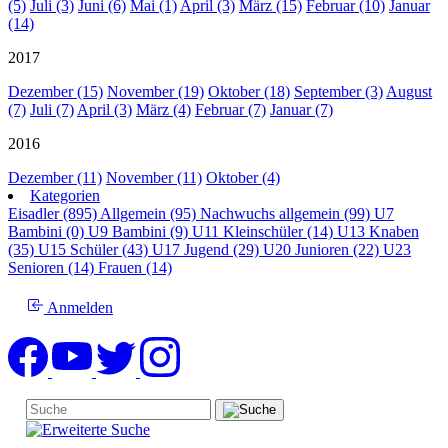
(5)
Juli (3)
Juni (6)
Mai (1)
April (3)
März (15)
Februar (10)
Januar
(14)
2017
Dezember (15)
November (19)
Oktober (18)
September (3)
August
(7)
Juli (7)
April (3)
März (4)
Februar (7)
Januar (7)
2016
Dezember (11)
November (11)
Oktober (4)
Kategorien
Eisadler (895)
Allgemein (95)
Nachwuchs allgemein (99)
U7
Bambini (0)
U9 Bambini (9)
U11 Kleinschüler (14)
U13 Knaben
(35)
U15 Schüler (43)
U17 Jugend (29)
U20 Junioren (22)
U23
Senioren (14)
Frauen (14)
Anmelden