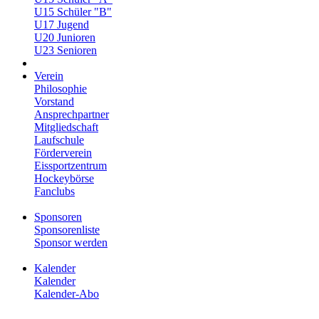
U15 Schüler "B"
U17 Jugend
U20 Junioren
U23 Senioren
Verein
Philosophie
Vorstand
Ansprechpartner
Mitgliedschaft
Laufschule
Förderverein
Eissportzentrum
Hockeybörse
Fanclubs
Sponsoren
Sponsorenliste
Sponsor werden
Kalender
Kalender
Kalender-Abo