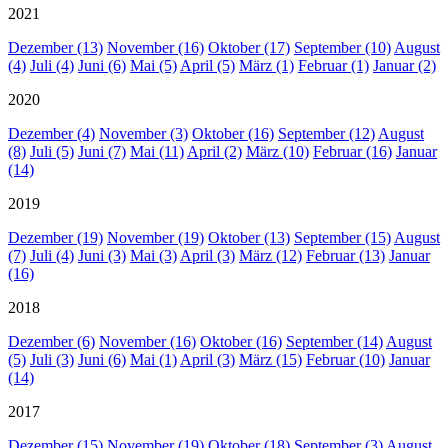
2021
Dezember (13)
November (16)
Oktober (17)
September (10)
August
(4)
Juli (4)
Juni (6)
Mai (5)
April (5)
März (1)
Februar (1)
Januar (2)
2020
Dezember (4)
November (3)
Oktober (16)
September (12)
August
(8)
Juli (5)
Juni (7)
Mai (11)
April (2)
März (10)
Februar (16)
Januar
(14)
2019
Dezember (19)
November (19)
Oktober (13)
September (15)
August
(7)
Juli (4)
Juni (3)
Mai (3)
April (3)
März (12)
Februar (13)
Januar
(16)
2018
Dezember (6)
November (16)
Oktober (16)
September (14)
August
(5)
Juli (3)
Juni (6)
Mai (1)
April (3)
März (15)
Februar (10)
Januar
(14)
2017
Dezember (15)
November (19)
Oktober (18)
September (3)
August