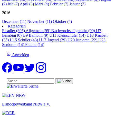
(7)
Juli (7)
April (3)
März (4)
Februar (7)
Januar (7)
2016
Dezember (11)
November (11)
Oktober (4)
Kategorien
Eisadler (895)
Allgemein (95)
Nachwuchs allgemein (99)
U7
Bambini (0)
U9 Bambini (9)
U11 Kleinschüler (14)
U13 Knaben
(35)
U15 Schüler (43)
U17 Jugend (29)
U20 Junioren (22)
U23
Senioren (14)
Frauen (14)
Anmelden
Eishockeyverband NRW e.V.