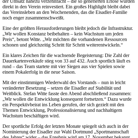
der Umsatz nahezu verzehnfacht – die so generierten Erlöse wurden
direkt in den Verein reinvestiert. Ein großes Highlight bleibt dabei
das Vereinsleben an den Wochenenden, das die Eisadler-Familie
noch enger zusammenschweißt.
Eine der größten Herausforderungen bleibt jedoch die Infrastruktur.
„Wir wollen Konstanz beibehalten – kein Wachstum um jeden
Preis“, betont Witte. „Wir möchten die vorhandenen Ressourcen
schonen und gleichzeitig Schritt für Schritt weiterentwickeln.“
Ein klares Zeichen für die wachsende Begeisterung: Die Zahl der
Dauerkartenverkäufe stieg von 33 auf 432. Auch sportlich läuft es
rund – das Team startete mit vier Siegen aus vier Spielen sowie
einem Pokalerfolg in die neue Saison.
Mit der einstimmigen Wiederwahl des Vorstands – nun in leicht
veränderter Besetzung – setzen die Eisadler auf Stabilität und
Weitblick. Stefan Witte fasste den Abend abschließend zusammen:
„Wir wollen die Entwicklung konsequent fortsetzen.“ Dazu wurde
ein Perspektivbeirat ins Leben gerufen, der sich gezielt mit den
Themen Entwicklung, Professionalisierung und nachhaltigem
Wachstum beschäftigen wird.
Der sportliche Erfolg der letzten Monate spiegelt sich auch in der
Nominierung der Eisadler zur Wahl Dortmund „Sportmannschaft
des Jahres“ wider – das Ergebnis wird am 17. November bekannt