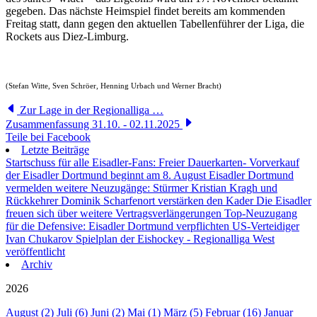
gegeben. Das nächste Heimspiel findet bereits am kommenden
Freitag statt, dann gegen den aktuellen Tabellenführer der Liga, die
Rockets aus Diez-Limburg.
(Stefan Witte, Sven Schröer, Henning Urbach und Werner Bracht)
Zur Lage in der Regionalliga …
Zusammenfassung 31.10. - 02.11.2025
Teile bei Facebook
Letzte Beiträge
Startschuss für alle Eisadler-Fans: Freier Dauerkarten- Vorverkauf
der Eisadler Dortmund beginnt am 8. August
Eisadler Dortmund
vermelden weitere Neuzugänge: Stürmer Kristian Kragh und
Rückkehrer Dominik Scharfenort verstärken den Kader
Die Eisadler
freuen sich über weitere Vertragsverlängerungen
Top-Neuzugang
für die Defensive: Eisadler Dortmund verpflichten US-Verteidiger
Ivan Chukarov
Spielplan der Eishockey - Regionalliga West
veröffentlicht
Archiv
2026
August (2)
Juli (6)
Juni (2)
Mai (1)
März (5)
Februar (16)
Januar