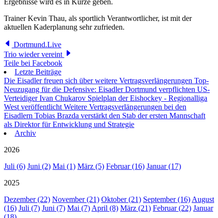
Ergebnisse wird es in Kürze geben.
Trainer Kevin Thau, als sportlich Verantwortlicher, ist mit der
aktuellen Kaderplanung sehr zufrieden.
Dortmund.Live
Trio wieder vereint
Teile bei Facebook
Letzte Beiträge
Die Eisadler freuen sich über weitere Vertragsverlängerungen
Top-
Neuzugang für die Defensive: Eisadler Dortmund verpflichten US-
Verteidiger Ivan Chukarov
Spielplan der Eishockey - Regionalliga
West veröffentlicht
Weitere Vertragsverlängerungen bei den
Eisadlern
Tobias Brazda verstärkt den Stab der ersten Mannschaft
als Direktor für Entwicklung und Strategie
Archiv
2026
Juli (6)
Juni (2)
Mai (1)
März (5)
Februar (16)
Januar (17)
2025
Dezember (22)
November (21)
Oktober (21)
September (16)
August
(16)
Juli (7)
Juni (7)
Mai (7)
April (8)
März (21)
Februar (22)
Januar
(18)