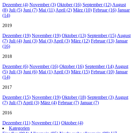
Dezember (4)
November (3)
Oktober (16)
September (12)
August
(8)
Juli (5)
Juni (7)
Mai (11)
April (2)
März (10)
Februar (16)
Januar
(14)
2019
Dezember (19)
November (19)
Oktober (13)
September (15)
August
(7)
Juli (4)
Juni (3)
Mai (3)
April (3)
März (12)
Februar (13)
Januar
(16)
2018
Dezember (6)
November (16)
Oktober (16)
September (14)
August
(5)
Juli (3)
Juni (6)
Mai (1)
April (3)
März (15)
Februar (10)
Januar
(14)
2017
Dezember (15)
November (19)
Oktober (18)
September (3)
August
(7)
Juli (7)
April (3)
März (4)
Februar (7)
Januar (7)
2016
Dezember (11)
November (11)
Oktober (4)
Kategorien