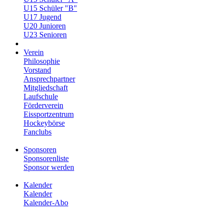
U15 Schüler "B"
U17 Jugend
U20 Junioren
U23 Senioren
Verein
Philosophie
Vorstand
Ansprechpartner
Mitgliedschaft
Laufschule
Förderverein
Eissportzentrum
Hockeybörse
Fanclubs
Sponsoren
Sponsorenliste
Sponsor werden
Kalender
Kalender
Kalender-Abo