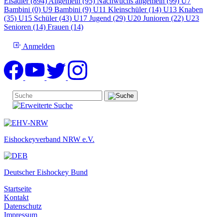
Eisadler (894)
Allgemein (95)
Nachwuchs allgemein (99)
U7
Bambini (0)
U9 Bambini (9)
U11 Kleinschüler (14)
U13 Knaben
(35)
U15 Schüler (43)
U17 Jugend (29)
U20 Junioren (22)
U23
Senioren (14)
Frauen (14)
Anmelden
Eishockeyverband NRW e.V.
Deutscher Eishockey Bund
Startseite
Kontakt
Datenschutz
Impressum