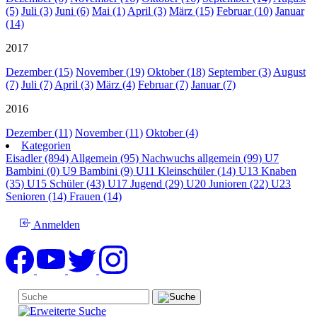
(5)
Juli (3)
Juni (6)
Mai (1)
April (3)
März (15)
Februar (10)
Januar
(14)
2017
Dezember (15)
November (19)
Oktober (18)
September (3)
August
(7)
Juli (7)
April (3)
März (4)
Februar (7)
Januar (7)
2016
Dezember (11)
November (11)
Oktober (4)
Kategorien
Eisadler (894)
Allgemein (95)
Nachwuchs allgemein (99)
U7
Bambini (0)
U9 Bambini (9)
U11 Kleinschüler (14)
U13 Knaben
(35)
U15 Schüler (43)
U17 Jugend (29)
U20 Junioren (22)
U23
Senioren (14)
Frauen (14)
Anmelden