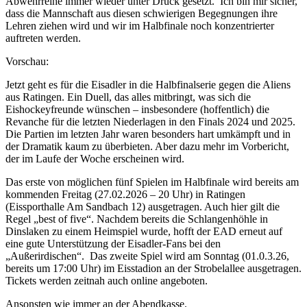
Abwehrreihe immer wieder unter Druck gesetzt. Ich bin mir sicher,
dass die Mannschaft aus diesen schwierigen Begegnungen ihre
Lehren ziehen wird und wir im Halbfinale noch konzentrierter
auftreten werden.
Vorschau:
Jetzt geht es für die Eisadler in die Halbfinalserie gegen die Aliens
aus Ratingen. Ein Duell, das alles mitbringt, was sich die
Eishockeyfreunde wünschen – insbesondere (hoffentlich) die
Revanche für die letzten Niederlagen in den Finals 2024 und 2025.
Die Partien im letzten Jahr waren besonders hart umkämpft und in
der Dramatik kaum zu überbieten. Aber dazu mehr im Vorbericht,
der im Laufe der Woche erscheinen wird.
Das erste von möglichen fünf Spielen im Halbfinale wird bereits am
kommenden Freitag (27.02.2026 – 20 Uhr) in Ratingen
(Eissporthalle Am Sandbach 12) ausgetragen. Auch hier gilt die
Regel „best of five“. Nachdem bereits die Schlangenhöhle in
Dinslaken zu einem Heimspiel wurde, hofft der EAD erneut auf
eine gute Unterstützung der Eisadler-Fans bei den
„Außerirdischen“. Das zweite Spiel wird am Sonntag (01.0.3.26,
bereits um 17:00 Uhr) im Eisstadion an der Strobelallee ausgetragen.
Tickets werden zeitnah auch online angeboten.
Ansonsten wie immer an der Abendkasse.