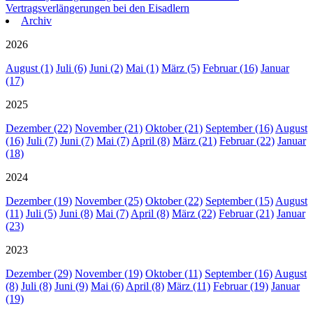
Vertragsverlängerungen bei den Eisadlern
Archiv
2026
August (1)
Juli (6)
Juni (2)
Mai (1)
März (5)
Februar (16)
Januar
(17)
2025
Dezember (22)
November (21)
Oktober (21)
September (16)
August
(16)
Juli (7)
Juni (7)
Mai (7)
April (8)
März (21)
Februar (22)
Januar
(18)
2024
Dezember (19)
November (25)
Oktober (22)
September (15)
August
(11)
Juli (5)
Juni (8)
Mai (7)
April (8)
März (22)
Februar (21)
Januar
(23)
2023
Dezember (29)
November (19)
Oktober (11)
September (16)
August
(8)
Juli (8)
Juni (9)
Mai (6)
April (8)
März (11)
Februar (19)
Januar
(19)