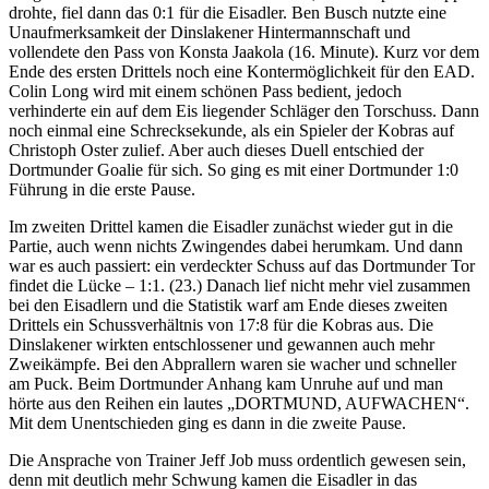
drohte, fiel dann das 0:1 für die Eisadler. Ben Busch nutzte eine
Unaufmerksamkeit der Dinslakener Hintermannschaft und
vollendete den Pass von Konsta Jaakola (16. Minute). Kurz vor dem
Ende des ersten Drittels noch eine Kontermöglichkeit für den EAD.
Colin Long wird mit einem schönen Pass bedient, jedoch
verhinderte ein auf dem Eis liegender Schläger den Torschuss. Dann
noch einmal eine Schrecksekunde, als ein Spieler der Kobras auf
Christoph Oster zulief. Aber auch dieses Duell entschied der
Dortmunder Goalie für sich. So ging es mit einer Dortmunder 1:0
Führung in die erste Pause.
Im zweiten Drittel kamen die Eisadler zunächst wieder gut in die
Partie, auch wenn nichts Zwingendes dabei herumkam. Und dann
war es auch passiert: ein verdeckter Schuss auf das Dortmunder Tor
findet die Lücke – 1:1. (23.) Danach lief nicht mehr viel zusammen
bei den Eisadlern und die Statistik warf am Ende dieses zweiten
Drittels ein Schussverhältnis von 17:8 für die Kobras aus. Die
Dinslakener wirkten entschlossener und gewannen auch mehr
Zweikämpfe. Bei den Abprallern waren sie wacher und schneller
am Puck. Beim Dortmunder Anhang kam Unruhe auf und man
hörte aus den Reihen ein lautes „DORTMUND, AUFWACHEN“.
Mit dem Unentschieden ging es dann in die zweite Pause.
Die Ansprache von Trainer Jeff Job muss ordentlich gewesen sein,
denn mit deutlich mehr Schwung kamen die Eisadler in das