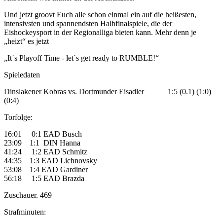
Und jetzt groovt Euch alle schon einmal ein auf die heißesten,
intensivsten und spannendsten Halbfinalspiele, die der
Eishockeysport in der Regionalliga bieten kann. Mehr denn je
„heizt“ es jetzt
„It´s Playoff Time - let´s get ready to RUMBLE!“
Spieledaten
Dinslakener Kobras vs. Dortmunder Eisadler 1:5 (0.1) (1:0)
(0:4)
Torfolge:
16:01 0:1 EAD Busch
23:09 1:1 DIN Hanna
41:24 1:2 EAD Schmitz
44:35 1:3 EAD Lichnovsky
53:08 1:4 EAD Gardiner
56:18 1:5 EAD Brazda
Zuschauer. 469
Strafminuten: