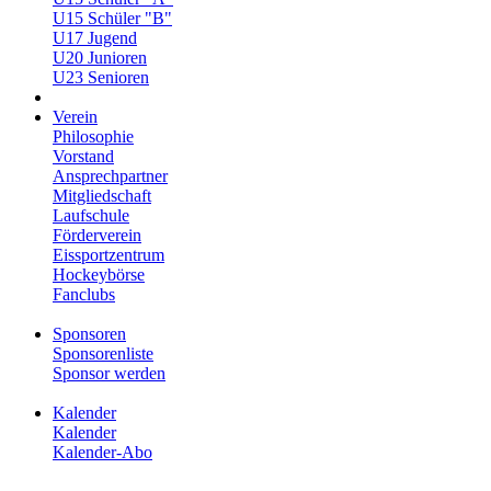
U15 Schüler "B"
U17 Jugend
U20 Junioren
U23 Senioren
Verein
Philosophie
Vorstand
Ansprechpartner
Mitgliedschaft
Laufschule
Förderverein
Eissportzentrum
Hockeybörse
Fanclubs
Sponsoren
Sponsorenliste
Sponsor werden
Kalender
Kalender
Kalender-Abo