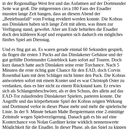
in der Regionalliga West fest und das Aufatmen auf der Dortmunder
Seite war groß. Die mitgereisten circa 180 Fans der Eisadler
mussten lange Zeit bangen, dass an diesem Abend der
„Betriebsunfall“ vom Freitag revidiert werden konnte. Die Kobras
aus Dinslaken haben sich lange Zeit mit allem, was ihnen zur
Verfügung stand, gewehrt. Aber am Ende behielten die Eisadler
doch den kühleren Kopf und ersparten sich dadurch ein mögliches
fünftes Spiel am Dienstag.
Und es fing gut an. Es waren gerade einmal 60 Sekunden gespielt,
da flogen die ersten 3 Pucks auf das Dinslakener Gehäuse und der
gut gefüllte Dortmunder Gästeblock kam sofort auf Touren. Doch
kurz danach hatte auch Dinslaken seine erste Torchance. Nach 5
Minuten die erste richtig gute Chance für den EAD, doch Corvin
Rosenthal kam mit dem Schläger nicht hinter den Puck. Die Kobras
antworteten sofort mit einem Konter und es war Christoph Oster zu
verdanken, dass es hier nicht zu einem Rückstand kam. Er erwies
sich als Schlangenbeschwörer, als er den Schuss, des allein auf das
EAD-Tor zulaufenden Dinslakener Spielers, parieren konnte. Die
Angriffe und das körperbetonte Spiel der Kobras zeigten Wirkung
und Dortmund verlor in dieser Phase mehr und mehr die spielerische
Linie. In der 9. Minute bekam Malte Bergstermann eine 2-minütige
Zeitstrafe wegen Spielverzögerung. Danach gab es bis auf eine
Konterchance von Nolan Gardiner keine wirklich nennenswerte
Möglichkeit für die Eisadler. In dieser Phase, als das Spiel zu kippen