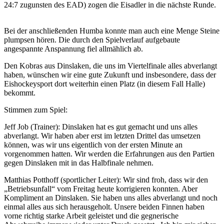
24:7 zugunsten des EAD) zogen die Eisadler in die nächste Runde.
Bei der anschließenden Humba konnte man auch eine Menge Steine
plumpsen hören. Die durch den Spielverlauf aufgebaute
angespannte Anspannung fiel allmählich ab.
Den Kobras aus Dinslaken, die uns im Viertelfinale alles abverlangt
haben, wünschen wir eine gute Zukunft und insbesondere, dass der
Eishockeysport dort weiterhin einen Platz (in diesem Fall Halle)
bekommt.
Stimmen zum Spiel:
Jeff Job (Trainer): Dinslaken hat es gut gemacht und uns alles
abverlangt. Wir haben aber erst im letzten Drittel das umsetzen
können, was wir uns eigentlich von der ersten Minute an
vorgenommen hatten. Wir werden die Erfahrungen aus den Partien
gegen Dinslaken mit in das Halbfinale nehmen.
Matthias Potthoff (sportlicher Leiter): Wir sind froh, dass wir den
„Betriebsunfall“ vom Freitag heute korrigieren konnten. Aber
Kompliment an Dinslaken. Sie haben uns alles abverlangt und noch
einmal alles aus sich herausgeholt. Unsere beiden Finnen haben
vorne richtig starke Arbeit geleistet und die gegnerische