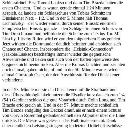
Schlussdrittel. Erst Tommi Laakso und dann Tim Brazda hatten die
ersten Chancen. Und es waren gerade einmal 1:24 Minuten
gespielt, da landete ein Schlagschuss von Tobias Schmitz im
Dinslakener Netz – 1:2. Und in der 5. Minute hält Thomas
Lichnovsky – der wieder einmal durch seinen Einsatz enormen
kämpferischen Einsatz glänzte – den Schläger in einen Schuss von
Tim Dreschmann und beförderte die Scheibe zum 1:3 ins Tor. Mit
Litschy, Litschy Rufen wird er von den mitgereisten Fans gefeiert.
Jetzt wirkten die Dortmunder deutlich befreiter und erspielten sich
Chance auf Chance. Insbesondere die „Helsinki-Connection“
(Jaakola/Laakso) beschäftigte immer wieder die gegnerische
Abwehrreihe und ließen sich auch von der harten Spielweise des
Gegners nicht beeindrucken. Aber die Kobras fauchten und zischten
noch einmal, gaben nicht auf und in der 50. Minute war es wieder
einmal Christoph Oster, der den Anschlusstreffer der Dinslakener
verhinderte.
In der 53. Minute musste ein Dinslakener auf die Strafbank und
diese Überzahlmöglichkeit nutzen die Eisadler kurz danach zum 1:4.
(54.) Gardiner schloss die gute Vorarbeit durch Colin Long und Tim
Brazda erfolgreich ab. Und in der 57. Minute machte schließlich
Tim Brazda endgültig den Deckel drauf, als er nach einem Schuss
von Corvin Rosenthal gedankenschnell den Abpraller über die Linie
drückte. Die Messe war gelesen - das Halbfinale erreicht. Dank
einer deutlichen Leistungssteigerung im letzten Drittel (Torschüsse