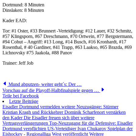
Dortmund: 8 Minuten
Dinslaken: 8 Minuten
Kader EAD:
Tor: #1 Oster, #33 Brunnert -Verteidigung: #12 Lauer, #32 Schmitz,
#57 Klingsporn, #67 Dreschmann, #70 Ortwein, #77 Bergstermann,
#94 Cohut – Angriff: #13 Long, #14 Busch, #16 Kronhardt, #17
Rosenthal, # 40 Gardiner, #41 Trapp, #63 Laakso, #65 Brazda, #69
Lichnovsky #75 Jaakola, #88 Panov
Trainer: Jeff Job
Mund abputzen- weiter geht´s: Der …
Vorschau auf die Playoff-Halbfinalspiele gegen …
Teile bei Facebook
Letzte Beiträge
Eisadler Dortmund vermelden weitere Neuzugänge: Stürmer
Kristian Kragh und Rückkehrer Dominik Scharfenort verstärken
den Kader
Die Eisadler freuen sich über weitere
Vertragsverlängerungen
Top-Neuzugang für die Defensive: Eisadler
Dortmund verpflichten US-Verteidiger Ivan Chukarov
Spielplan der
Eishockey - Regionalliga West veröffentlicht
Weitere