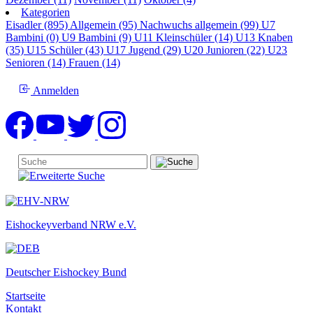
Kategorien
Eisadler (895)
Allgemein (95)
Nachwuchs allgemein (99)
U7
Bambini (0)
U9 Bambini (9)
U11 Kleinschüler (14)
U13 Knaben
(35)
U15 Schüler (43)
U17 Jugend (29)
U20 Junioren (22)
U23
Senioren (14)
Frauen (14)
Anmelden
Eishockeyverband NRW e.V.
Deutscher Eishockey Bund
Startseite
Kontakt