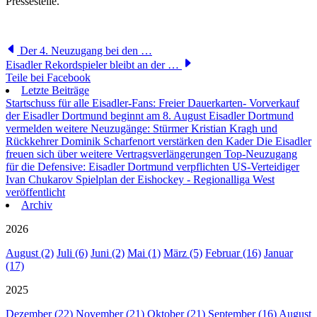
Pressestelle.
Der 4. Neuzugang bei den …
Eisadler Rekordspieler bleibt an der …
Teile bei Facebook
Letzte Beiträge
Startschuss für alle Eisadler-Fans: Freier Dauerkarten- Vorverkauf
der Eisadler Dortmund beginnt am 8. August
Eisadler Dortmund
vermelden weitere Neuzugänge: Stürmer Kristian Kragh und
Rückkehrer Dominik Scharfenort verstärken den Kader
Die Eisadler
freuen sich über weitere Vertragsverlängerungen
Top-Neuzugang
für die Defensive: Eisadler Dortmund verpflichten US-Verteidiger
Ivan Chukarov
Spielplan der Eishockey - Regionalliga West
veröffentlicht
Archiv
2026
August (2)
Juli (6)
Juni (2)
Mai (1)
März (5)
Februar (16)
Januar
(17)
2025
Dezember (22)
November (21)
Oktober (21)
September (16)
August