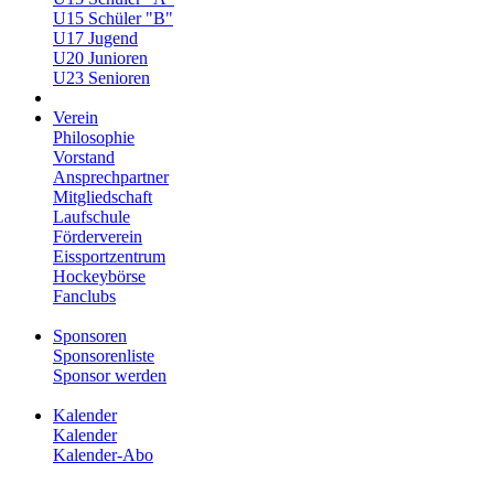
U15 Schüler "B"
U17 Jugend
U20 Junioren
U23 Senioren
Verein
Philosophie
Vorstand
Ansprechpartner
Mitgliedschaft
Laufschule
Förderverein
Eissportzentrum
Hockeybörse
Fanclubs
Sponsoren
Sponsorenliste
Sponsor werden
Kalender
Kalender
Kalender-Abo