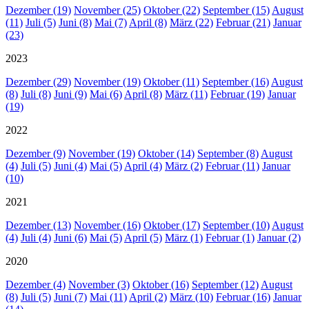
Dezember (19)
November (25)
Oktober (22)
September (15)
August
(11)
Juli (5)
Juni (8)
Mai (7)
April (8)
März (22)
Februar (21)
Januar
(23)
2023
Dezember (29)
November (19)
Oktober (11)
September (16)
August
(8)
Juli (8)
Juni (9)
Mai (6)
April (8)
März (11)
Februar (19)
Januar
(19)
2022
Dezember (9)
November (19)
Oktober (14)
September (8)
August
(4)
Juli (5)
Juni (4)
Mai (5)
April (4)
März (2)
Februar (11)
Januar
(10)
2021
Dezember (13)
November (16)
Oktober (17)
September (10)
August
(4)
Juli (4)
Juni (6)
Mai (5)
April (5)
März (1)
Februar (1)
Januar (2)
2020
Dezember (4)
November (3)
Oktober (16)
September (12)
August
(8)
Juli (5)
Juni (7)
Mai (11)
April (2)
März (10)
Februar (16)
Januar