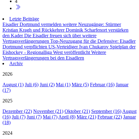
4
Letzte Beiträge
Eisadler Dortmund vermelden weitere Neuzugänge: Stürmer
Kristian Kragh und Rückkehrer Dominik Scharfenort verstärken
den Kader
Die Eisadler freuen sich über weitere
Vertragsverlängerungen
Top-Neuzugang für die Defensive: Eisadler
Dortmund verpflichten US-Verteidiger Ivan Chukarov
Spielplan der
Eishockey - Regionalliga West veröffentlicht
Weitere
Vertragsverlängerungen bei den Eisadlern
Archiv
2026
August (1)
Juli (6)
Juni (2)
Mai (1)
März (5)
Februar (16)
Januar
(17)
2025
Dezember (22)
November (21)
Oktober (21)
September (16)
August
(16)
Juli (7)
Juni (7)
Mai (7)
April (8)
März (21)
Februar (22)
Januar
(18)
2024