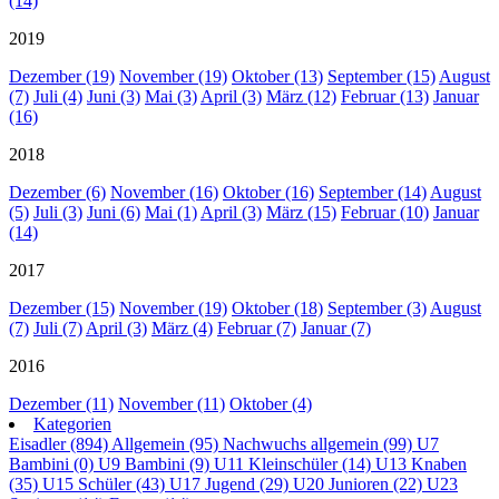
(14)
2019
Dezember (19)
November (19)
Oktober (13)
September (15)
August
(7)
Juli (4)
Juni (3)
Mai (3)
April (3)
März (12)
Februar (13)
Januar
(16)
2018
Dezember (6)
November (16)
Oktober (16)
September (14)
August
(5)
Juli (3)
Juni (6)
Mai (1)
April (3)
März (15)
Februar (10)
Januar
(14)
2017
Dezember (15)
November (19)
Oktober (18)
September (3)
August
(7)
Juli (7)
April (3)
März (4)
Februar (7)
Januar (7)
2016
Dezember (11)
November (11)
Oktober (4)
Kategorien
Eisadler (894)
Allgemein (95)
Nachwuchs allgemein (99)
U7
Bambini (0)
U9 Bambini (9)
U11 Kleinschüler (14)
U13 Knaben
(35)
U15 Schüler (43)
U17 Jugend (29)
U20 Junioren (22)
U23