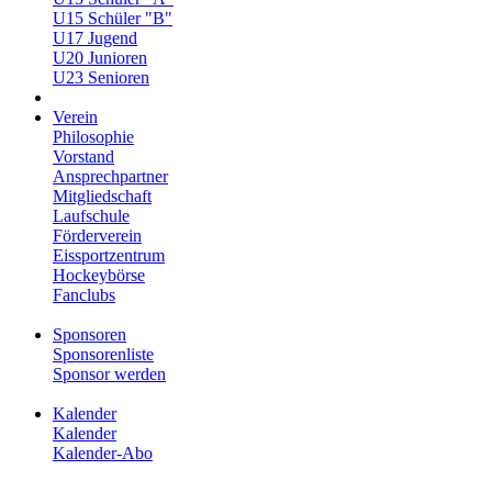
U15 Schüler "B"
U17 Jugend
U20 Junioren
U23 Senioren
Verein
Philosophie
Vorstand
Ansprechpartner
Mitgliedschaft
Laufschule
Förderverein
Eissportzentrum
Hockeybörse
Fanclubs
Sponsoren
Sponsorenliste
Sponsor werden
Kalender
Kalender
Kalender-Abo