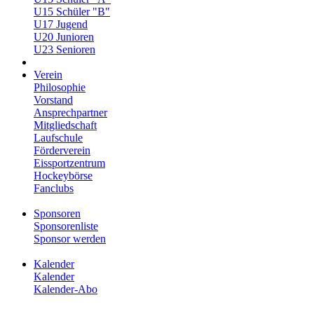
U15 Schüler "B"
U17 Jugend
U20 Junioren
U23 Senioren
Verein
Philosophie
Vorstand
Ansprechpartner
Mitgliedschaft
Laufschule
Förderverein
Eissportzentrum
Hockeybörse
Fanclubs
Sponsoren
Sponsorenliste
Sponsor werden
Kalender
Kalender
Kalender-Abo