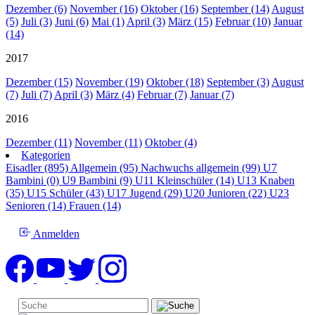
Dezember (6)
November (16)
Oktober (16)
September (14)
August
(5)
Juli (3)
Juni (6)
Mai (1)
April (3)
März (15)
Februar (10)
Januar
(14)
2017
Dezember (15)
November (19)
Oktober (18)
September (3)
August
(7)
Juli (7)
April (3)
März (4)
Februar (7)
Januar (7)
2016
Dezember (11)
November (11)
Oktober (4)
Kategorien
Eisadler (895)
Allgemein (95)
Nachwuchs allgemein (99)
U7
Bambini (0)
U9 Bambini (9)
U11 Kleinschüler (14)
U13 Knaben
(35)
U15 Schüler (43)
U17 Jugend (29)
U20 Junioren (22)
U23
Senioren (14)
Frauen (14)
Anmelden