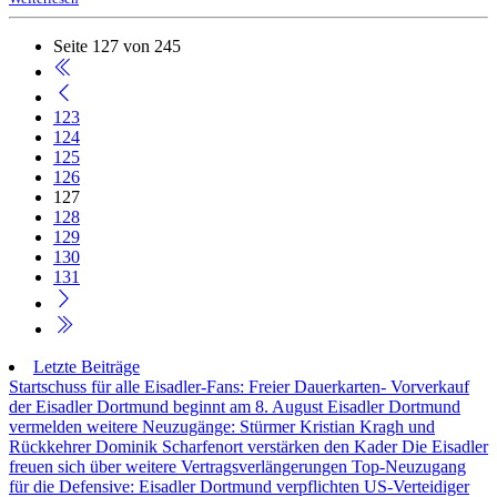
Seite 127 von 245
123
124
125
126
127
128
129
130
131
Letzte Beiträge
Startschuss für alle Eisadler-Fans: Freier Dauerkarten- Vorverkauf
der Eisadler Dortmund beginnt am 8. August
Eisadler Dortmund
vermelden weitere Neuzugänge: Stürmer Kristian Kragh und
Rückkehrer Dominik Scharfenort verstärken den Kader
Die Eisadler
freuen sich über weitere Vertragsverlängerungen
Top-Neuzugang
für die Defensive: Eisadler Dortmund verpflichten US-Verteidiger