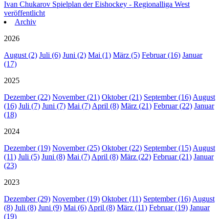
Ivan Chukarov
Spielplan der Eishockey - Regionalliga West
veröffentlicht
Archiv
2026
August (2)
Juli (6)
Juni (2)
Mai (1)
März (5)
Februar (16)
Januar
(17)
2025
Dezember (22)
November (21)
Oktober (21)
September (16)
August
(16)
Juli (7)
Juni (7)
Mai (7)
April (8)
März (21)
Februar (22)
Januar
(18)
2024
Dezember (19)
November (25)
Oktober (22)
September (15)
August
(11)
Juli (5)
Juni (8)
Mai (7)
April (8)
März (22)
Februar (21)
Januar
(23)
2023
Dezember (29)
November (19)
Oktober (11)
September (16)
August
(8)
Juli (8)
Juni (9)
Mai (6)
April (8)
März (11)
Februar (19)
Januar
(19)