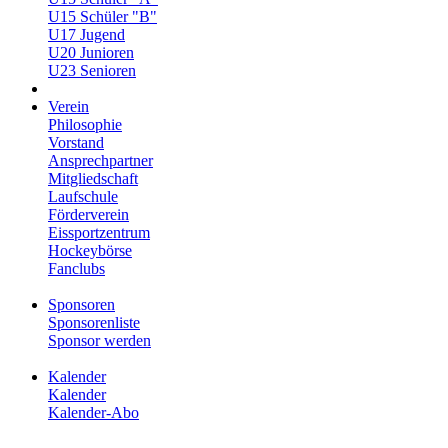
U15 Schüler "B"
U17 Jugend
U20 Junioren
U23 Senioren
Verein
Philosophie
Vorstand
Ansprechpartner
Mitgliedschaft
Laufschule
Förderverein
Eissportzentrum
Hockeybörse
Fanclubs
Sponsoren
Sponsorenliste
Sponsor werden
Kalender
Kalender
Kalender-Abo