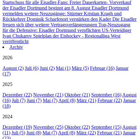
Startschuss für alle Eisadler-Fans: Freier Dauerkarten- Vorverkauf
der Eisadler Dortmund beginnt am 8. August
Eisadler Dortmund
vermelden weitere Neuzugänge: Stürmer Kristian Kragh und
Rückkehrer Dominik Scharfenort verstärken den Kader
Die Eisadler
freuen sich über weitere Vertragsverlängerungen
Top-Neuzugang
für die Defensive: Eisadler Dortmund verpflichten US-Verteidiger
Ivan Chukarov
Spielplan der Eishockey - Regionalliga West
veröffentlicht
Archiv
2026
August (2)
Juli (6)
Juni (2)
Mai (1)
März (5)
Februar (16)
Januar
(17)
2025
Dezember (22)
November (21)
Oktober (21)
September (16)
August
(16)
Juli (7)
Juni (7)
Mai (7)
April (8)
März (21)
Februar (22)
Januar
(18)
2024
Dezember (19)
November (25)
Oktober (22)
September (15)
August
(11)
Juli (5)
Juni (8)
Mai (7)
April (8)
März (22)
Februar (21)
Januar
(23)