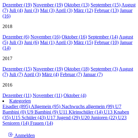
Dezember (19)
November (19)
Oktober (13)
September (15)
August
(7)
Juli (4)
Juni (3)
Mai (3)
April (3)
März (12)
Februar (13)
Januar
(16)
2018
Dezember (6)
November (16)
Oktober (16)
September (14)
August
(5)
Juli (3)
Juni (6)
Mai (1)
April (3)
März (15)
Februar (10)
Januar
(14)
2017
Dezember (15)
November (19)
Oktober (18)
September (3)
August
(7)
Juli (7)
April (3)
März (4)
Februar (7)
Januar (7)
2016
Dezember (11)
November (11)
Oktober (4)
Kategorien
Eisadler (895)
Allgemein (95)
Nachwuchs allgemein (99)
U7
Bambini (0)
U9 Bambini (9)
U11 Kleinschüler (14)
U13 Knaben
(35)
U15 Schüler (43)
U17 Jugend (29)
U20 Junioren (22)
U23
Senioren (14)
Frauen (14)
Anmelden