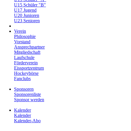
U15 Schüler "B"
U17 Jugend
U20 Junioren
U23 Senioren
Verein
Philosophie
Vorstand
Ansprechpartner
Mitgliedschaft
Laufschule
Förderverein
Eissportzentrum
Hockeybörse
Fanclubs
Sponsoren
Sponsorenliste
Sponsor werden
Kalender
Kalender
Kalender-Abo