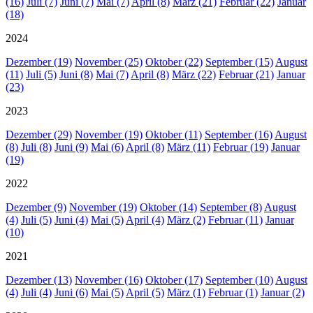
(16)
Juli (7)
Juni (7)
Mai (7)
April (8)
März (21)
Februar (22)
Januar
(18)
2024
Dezember (19)
November (25)
Oktober (22)
September (15)
August
(11)
Juli (5)
Juni (8)
Mai (7)
April (8)
März (22)
Februar (21)
Januar
(23)
2023
Dezember (29)
November (19)
Oktober (11)
September (16)
August
(8)
Juli (8)
Juni (9)
Mai (6)
April (8)
März (11)
Februar (19)
Januar
(19)
2022
Dezember (9)
November (19)
Oktober (14)
September (8)
August
(4)
Juli (5)
Juni (4)
Mai (5)
April (4)
März (2)
Februar (11)
Januar
(10)
2021
Dezember (13)
November (16)
Oktober (17)
September (10)
August
(4)
Juli (4)
Juni (6)
Mai (5)
April (5)
März (1)
Februar (1)
Januar (2)