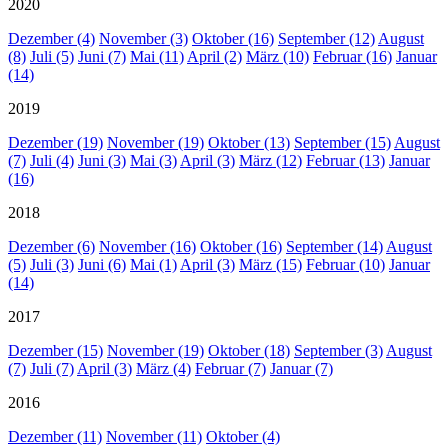
2020
Dezember (4)
November (3)
Oktober (16)
September (12)
August
(8)
Juli (5)
Juni (7)
Mai (11)
April (2)
März (10)
Februar (16)
Januar
(14)
2019
Dezember (19)
November (19)
Oktober (13)
September (15)
August
(7)
Juli (4)
Juni (3)
Mai (3)
April (3)
März (12)
Februar (13)
Januar
(16)
2018
Dezember (6)
November (16)
Oktober (16)
September (14)
August
(5)
Juli (3)
Juni (6)
Mai (1)
April (3)
März (15)
Februar (10)
Januar
(14)
2017
Dezember (15)
November (19)
Oktober (18)
September (3)
August
(7)
Juli (7)
April (3)
März (4)
Februar (7)
Januar (7)
2016
Dezember (11)
November (11)
Oktober (4)