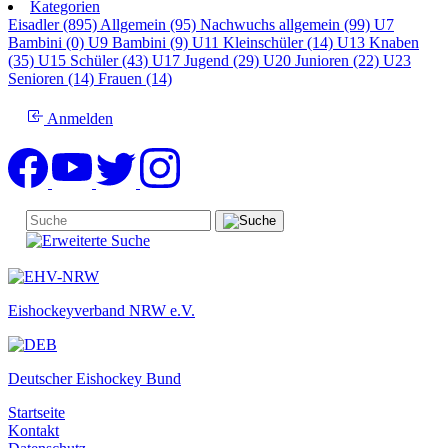
Kategorien
Eisadler (895)
Allgemein (95)
Nachwuchs allgemein (99)
U7
Bambini (0)
U9 Bambini (9)
U11 Kleinschüler (14)
U13 Knaben
(35)
U15 Schüler (43)
U17 Jugend (29)
U20 Junioren (22)
U23
Senioren (14)
Frauen (14)
Anmelden
Eishockeyverband NRW e.V.
Deutscher Eishockey Bund
Startseite
Kontakt