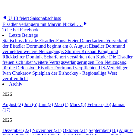
U 13 feiert Saisonabschluss
Eisadler verlängern mit Marvin Nickel …
Teile bei Facebook
Letzte Beiträge
Startschuss für alle Eisadler-Fans: Freier Dauerkarten- Vorverkauf
der Eisadler Dortmund beginnt am 8. August
Eisadler Dortmund
vermelden weitere Neuzugänge: Stürmer Kristian Kragh und
Rückkehrer Dominik Scharfenort verstärken den Kader
Die Eisadler
freuen sich über weitere Vertragsverlängerungen
Top-Neuzugang
für die Defensive: Eisadler Dortmund verpflichten US-Verteidiger
Ivan Chukarov
Spielplan der Eishockey - Regionalliga West
veröffentlicht
Archiv
2026
August (2)
Juli (6)
Juni (2)
Mai (1)
März (5)
Februar (16)
Januar
(17)
2025
Dezember (22)
November (21)
Oktober (21)
September (16)
August