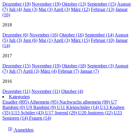
Dezember (19)
November (19)
Oktober (13)
September (15)
August
(7)
Juli (4)
Juni (3)
Mai (3)
April (3)
März (12)
Februar (13)
Januar
(16)
2018
Dezember (6)
November (16)
Oktober (16)
September (14)
August
(5)
Juli (3)
Juni (6)
Mai (1)
April (3)
März (15)
Februar (10)
Januar
(14)
2017
Dezember (15)
November (19)
Oktober (18)
September (3)
August
(7)
Juli (7)
April (3)
März (4)
Februar (7)
Januar (7)
2016
Dezember (11)
November (11)
Oktober (4)
Kategorien
Eisadler (895)
Allgemein (95)
Nachwuchs allgemein (99)
U7
Bambini (0)
U9 Bambini (9)
U11 Kleinschüler (14)
U13 Knaben
(35)
U15 Schüler (43)
U17 Jugend (29)
U20 Junioren (22)
U23
Senioren (14)
Frauen (14)
Anmelden