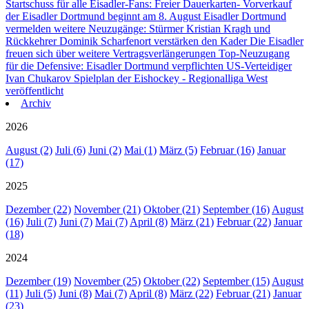
Startschuss für alle Eisadler-Fans: Freier Dauerkarten- Vorverkauf
der Eisadler Dortmund beginnt am 8. August
Eisadler Dortmund
vermelden weitere Neuzugänge: Stürmer Kristian Kragh und
Rückkehrer Dominik Scharfenort verstärken den Kader
Die Eisadler
freuen sich über weitere Vertragsverlängerungen
Top-Neuzugang
für die Defensive: Eisadler Dortmund verpflichten US-Verteidiger
Ivan Chukarov
Spielplan der Eishockey - Regionalliga West
veröffentlicht
Archiv
2026
August (2)
Juli (6)
Juni (2)
Mai (1)
März (5)
Februar (16)
Januar
(17)
2025
Dezember (22)
November (21)
Oktober (21)
September (16)
August
(16)
Juli (7)
Juni (7)
Mai (7)
April (8)
März (21)
Februar (22)
Januar
(18)
2024
Dezember (19)
November (25)
Oktober (22)
September (15)
August
(11)
Juli (5)
Juni (8)
Mai (7)
April (8)
März (22)
Februar (21)
Januar
(23)