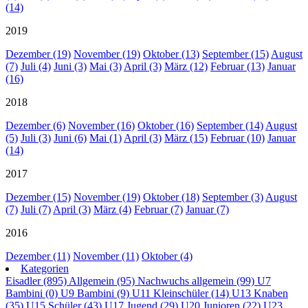
(14)
2019
Dezember (19)
November (19)
Oktober (13)
September (15)
August
(7)
Juli (4)
Juni (3)
Mai (3)
April (3)
März (12)
Februar (13)
Januar
(16)
2018
Dezember (6)
November (16)
Oktober (16)
September (14)
August
(5)
Juli (3)
Juni (6)
Mai (1)
April (3)
März (15)
Februar (10)
Januar
(14)
2017
Dezember (15)
November (19)
Oktober (18)
September (3)
August
(7)
Juli (7)
April (3)
März (4)
Februar (7)
Januar (7)
2016
Dezember (11)
November (11)
Oktober (4)
Kategorien
Eisadler (895)
Allgemein (95)
Nachwuchs allgemein (99)
U7
Bambini (0)
U9 Bambini (9)
U11 Kleinschüler (14)
U13 Knaben
(35)
U15 Schüler (43)
U17 Jugend (29)
U20 Junioren (22)
U23