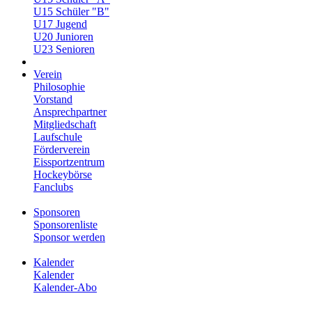
U15 Schüler "B"
U17 Jugend
U20 Junioren
U23 Senioren
Verein
Philosophie
Vorstand
Ansprechpartner
Mitgliedschaft
Laufschule
Förderverein
Eissportzentrum
Hockeybörse
Fanclubs
Sponsoren
Sponsorenliste
Sponsor werden
Kalender
Kalender
Kalender-Abo