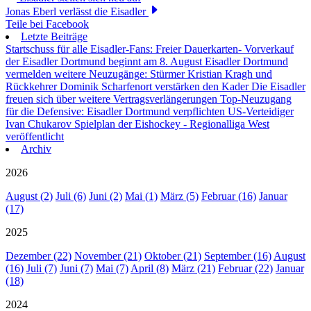
Jonas Eberl verlässt die Eisadler
Teile bei Facebook
Letzte Beiträge
Startschuss für alle Eisadler-Fans: Freier Dauerkarten- Vorverkauf
der Eisadler Dortmund beginnt am 8. August
Eisadler Dortmund
vermelden weitere Neuzugänge: Stürmer Kristian Kragh und
Rückkehrer Dominik Scharfenort verstärken den Kader
Die Eisadler
freuen sich über weitere Vertragsverlängerungen
Top-Neuzugang
für die Defensive: Eisadler Dortmund verpflichten US-Verteidiger
Ivan Chukarov
Spielplan der Eishockey - Regionalliga West
veröffentlicht
Archiv
2026
August (2)
Juli (6)
Juni (2)
Mai (1)
März (5)
Februar (16)
Januar
(17)
2025
Dezember (22)
November (21)
Oktober (21)
September (16)
August
(16)
Juli (7)
Juni (7)
Mai (7)
April (8)
März (21)
Februar (22)
Januar
(18)
2024