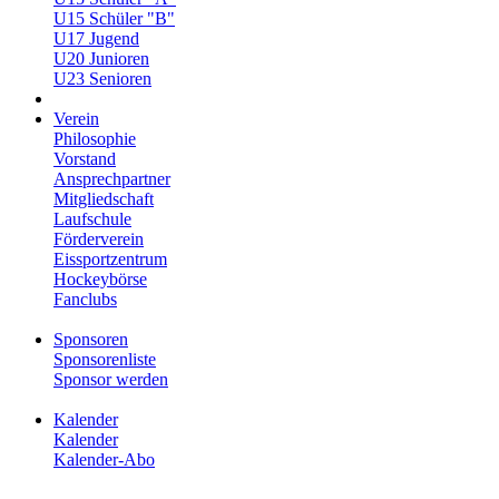
U15 Schüler "B"
U17 Jugend
U20 Junioren
U23 Senioren
Verein
Philosophie
Vorstand
Ansprechpartner
Mitgliedschaft
Laufschule
Förderverein
Eissportzentrum
Hockeybörse
Fanclubs
Sponsoren
Sponsorenliste
Sponsor werden
Kalender
Kalender
Kalender-Abo