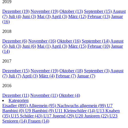
2019
Dezember (19)
November (19)
Oktober (13)
September (15)
August
(7)
Juli (4)
Juni (3)
Mai (3)
April (3)
März (12)
Februar (13)
Januar
(16)
2018
Dezember (6)
November (16)
Oktober (16)
September (14)
August
(5)
Juli (3)
Juni (6)
Mai (1)
April (3)
März (15)
Februar (10)
Januar
(14)
2017
Dezember (15)
November (19)
Oktober (18)
September (3)
August
(7)
Juli (7)
April (3)
März (4)
Februar (7)
Januar (7)
2016
Dezember (11)
November (11)
Oktober (4)
Kategorien
Eisadler (895)
Allgemein (95)
Nachwuchs allgemein (99)
U7
Bambini (0)
U9 Bambini (9)
U11 Kleinschüler (14)
U13 Knaben
(35)
U15 Schüler (43)
U17 Jugend (29)
U20 Junioren (22)
U23
Senioren (14)
Frauen (14)