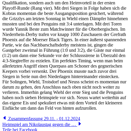
Qualifikation, sondern auch um den Heimvorteil in der ersten
Playoff-Runde (Rang vier). Mit drei Siegen in Folge haben sich die
Kobras momentan die beste Ausgangsposition gesichert, während
die Grizzlys am letzten Sonntag in Wiehl einen Dämpfer hinnehmen
mussten und bei den Penguins mit 3:4 unterlagen. Mit drei Toren
wurde Yannik Beste zum Matchwinner für die Oberbergischen. Im
Niederrhein-Derby trafen vor knapp 1000 Zuschauern der Grefrath
Phoenix auf die Moerser Black Tigers. In einer äußerst spannenden
Partie, wie das Nachbarschaftsderby meistens ist, gingen die
Gastgeber zweimal in Führung (1:0 und 3:2), die Gäste nur einmal
(1:2) um dann eine Sekunde vor der Schlusssirene in Überzahl den
4:3-Siegtreffer zu erzielen. Ein perfektes Timing, wenn man beim
allerletzten Angriff einen Querpass am Schoner des gegnerischen
Keepers vorbei versenkt. Der Phoenix musste nach zuvor drei
Siegen in Serie nun drei Niederlagen hintereinander einstecken.
Für Solingen, Wiehl, Troisdorf und Neuss scheint es momentan nur
darum zu gehen, den Anschluss nach oben nicht noch weiter zu
verlieren. Immerhin gelang Wiehl der erste Sieg und die Penguins
haben noch sieben Heimspiele vor sich. Neuss wartet weiterhin auf
das eigene Eis und spekuliert etwas mit dem Vorteil der kleineren
Eisfläche um dann das Feld von hinten aufzurollen.
Zusammenfassung 29.11. - 01.12.2024
Heimspiel am Nikolaustag gegen die …
Teile bei Facebook