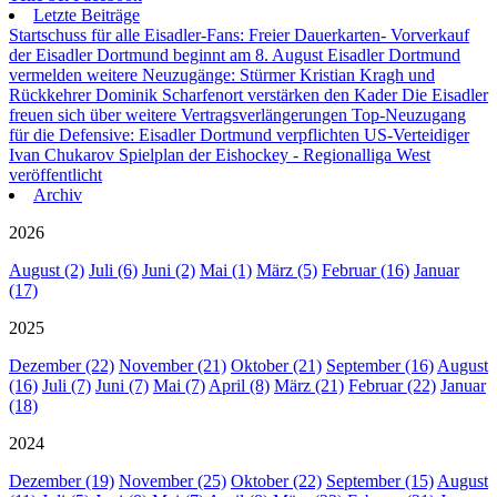
Letzte Beiträge
Startschuss für alle Eisadler-Fans: Freier Dauerkarten- Vorverkauf
der Eisadler Dortmund beginnt am 8. August
Eisadler Dortmund
vermelden weitere Neuzugänge: Stürmer Kristian Kragh und
Rückkehrer Dominik Scharfenort verstärken den Kader
Die Eisadler
freuen sich über weitere Vertragsverlängerungen
Top-Neuzugang
für die Defensive: Eisadler Dortmund verpflichten US-Verteidiger
Ivan Chukarov
Spielplan der Eishockey - Regionalliga West
veröffentlicht
Archiv
2026
August (2)
Juli (6)
Juni (2)
Mai (1)
März (5)
Februar (16)
Januar
(17)
2025
Dezember (22)
November (21)
Oktober (21)
September (16)
August
(16)
Juli (7)
Juni (7)
Mai (7)
April (8)
März (21)
Februar (22)
Januar
(18)
2024
Dezember (19)
November (25)
Oktober (22)
September (15)
August