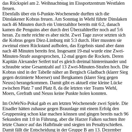
das Rückspiel am 2. Weihnachtstag im Eissportzentrum Westfalen
freuen.
Ebenfalls über ein 6-Punkte-Wochenende durften sich die
Dinslakener Kobras freuen. Am Sonntag in Wiehl führte Dinslaken
nach 46 Minuten durch ein Unterzahltor bereits mit 6:2, danach
kamen die Penguins aber durch drei Überzahltreffer noch auf 5:6
heran. Zu mehr reichte es aber nicht. Zwei Tage zuvor setzten sich
die Kobras gegen Diez-Limburg mit 5:3 durch. Hier mussten sie
zweimal einen Rückstand aufholen, das Ergebnis stand aber dann
nach 48 Minuten bereits fest. Insgesamt 19-mal wurde eine Zwei-
Minuten-Strafe ausgesprochen, 12-mal gegen die Rockets. Deren
Kapitän Alexander Seifert traf es gleich dreimal hintereinander und
schraubte seine Gesamtzahl auf 13 Zwei-Minuten-Strafen hoch. Die
Kobras sind in der Tabelle näher an Bergisch Gladbach (klarer Sieg
gegen dezimierte Moerser) und Bergkamen (klarer Sieg gegen
Neuss) herangekommen. Damit gibt es aktuell eine kleine Lücke
zwischen Platz 7 und Platz 8, da die letzten vier Teams Wiehl,
Moers, Grefrath und Neuss keine Punkte holen konnten.
Im OsWeNo-Pokal gab es am letzten Wochenende zwei Spiele. Die
Eisadler hätten zuhause gegen Braunlage mit einem Erfolg den
Gruppensieg schon klar machen können und gingen bereits nach 96
Sekunden mit 1:0 in Führung, aber die Harzer Falken suchten ihre
letzte Chance auf das Halbfinale und siegten im Penaltyschießen.
Damit fällt die Entscheidung in der Gruppe B am 13. Dezember