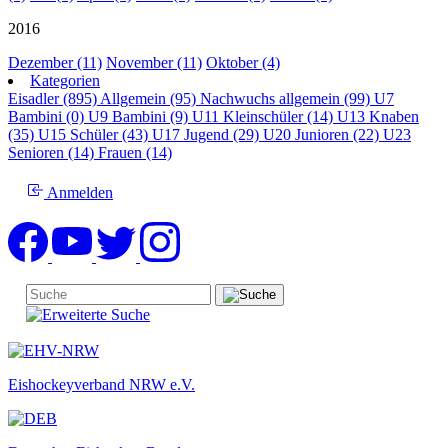
2016
Dezember (11)
November (11)
Oktober (4)
Kategorien
Eisadler (895)
Allgemein (95)
Nachwuchs allgemein (99)
U7
Bambini (0)
U9 Bambini (9)
U11 Kleinschüler (14)
U13 Knaben
(35)
U15 Schüler (43)
U17 Jugend (29)
U20 Junioren (22)
U23
Senioren (14)
Frauen (14)
Anmelden
Eishockeyverband NRW e.V.