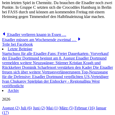
beim letzten Spiel in Chemnitz. Da brauchen die Eisadler noch zwei
Punkte. In Gruppe C setzten sich die Crocodiles Hamburg in Berlin
bei FASS durch und können am kommenden Freitag mit einem
Heimsieg gegen Timmendorf den Halbfinaleinzug klar machen.
Eisadler verlieren knapp in Essen …
Eisadler müssen am Wochenende zweimal …
Teile bei Facebook
Letzte Beiträge
Startschuss für alle Eisadler-Fans: Freier Dauerkarten- Vorverkauf
der Eisadler Dortmund beginnt am 8. August
Eisadler Dortmund
vermelden weitere Neuzugänge: Stürmer Kristian Kragh und
Rückkehrer Dominik Scharfenort verstärken den Kader
Die Eisadler
freuen sich über weitere Vertragsverlängerungen
Top-Neuzugang
für die Defensive: Eisadler Dortmund verpflichten US-Verteidiger
Ivan Chukarov
Spielplan der Eishockey - Regionalliga West
veröffentlicht
Archiv
2026
August (2)
Juli (6)
Juni (2)
Mai (1)
März (5)
Februar (16)
Januar
(17)