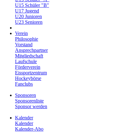
U15 Schüler "B"
U17 Jugend
U20 Junioren
U23 Senioren
Verein
Philosophie
Vorstand
Ansprechpartner
Mitgliedschaft
Laufschule
Förderverein
Eissportzentrum
Hockeybörse
Fanclubs
Sponsoren
Sponsorenliste
Sponsor werden
Kalender
Kalender
Kalender-Abo