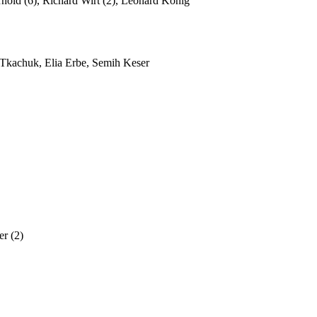
rnold (6), Richard Wirt (2), Leonard König
 Tkachuk, Elia Erbe, Semih Keser
er (2)