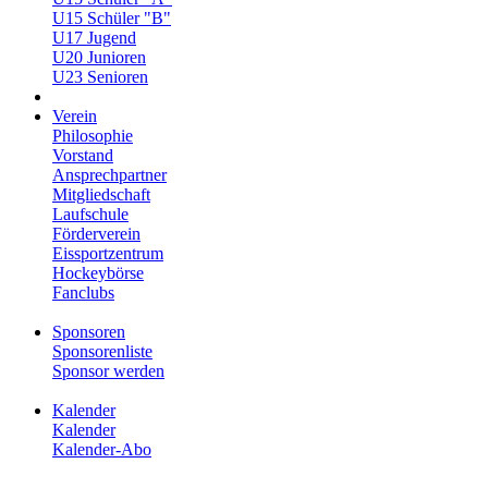
U15 Schüler "B"
U17 Jugend
U20 Junioren
U23 Senioren
Verein
Philosophie
Vorstand
Ansprechpartner
Mitgliedschaft
Laufschule
Förderverein
Eissportzentrum
Hockeybörse
Fanclubs
Sponsoren
Sponsorenliste
Sponsor werden
Kalender
Kalender
Kalender-Abo