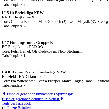
Tore: Moritz Reinhardt (2), Linus Nogala (11), Tiu Schulz (2), Ben A
Tabellenplatz 2
U15 1b Bezirksliga NRW
EAD - Bergkamen 9:1
Tore: Carlotta Boudon, Malte Zorbach (2), Leon Matysik (3), Georg
Tabellenplatz: 4
U17 Findungsrunde Gruppe B
EC Berg. Land - EAD 0:3
Tore: Felix Hamel, Ole Oedekoven, Nico Strohmann
Tabellenplatz 1
EAD Damen Frauen Landesliga NRW
Bielefeld - EAD Damen 0:5
Tore: Pia Wittenhofer, Svenja Pröpper, Maike Engler, Isabell Schlücht
Tabellenplatz 7
Eisadler gewinnen umkämpftes Spitzenspiel!
Eisadler gewinnen deutlich in Neuss!
Teile bei Facebook
Letzte Beiträge