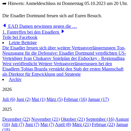
➡️ Hinweis: Anmeldeschluss ist Donnerstag 05.10.2023 um 20 Uhr.
Die Eisadler Dortmund freuen sich auf Euren Besuch.
EAD Damen gewinnen gegen die …
1. Fantreffen bei den Eisadlern
Teile bei Facebook
Letzte Beiträge
Die Eisadler freuen sich über weitere Vertragsverlängerungen
Top-
Neuzugang für die Defensive: Eisadler Dortmund verpflichten US-
Verteidiger Ivan Chukarov
Spielplan der Eishockey - Regionalliga
West veröffentlicht
Weitere Vertragsverlängerungen bei den
Eisadlern
Tobias Brazda verstärkt den Stab der ersten Mannschaft
als Direktor für Entwicklung und Strategie
Archiv
2026
Juli (6)
Juni (2)
Mai (1)
März (5)
Februar (16)
Januar (17)
2025
Dezember (22)
November (21)
Oktober (21)
September (16)
August
(16)
Juli (7)
Juni (7)
Mai (7)
April (8)
März (21)
Februar (22)
Januar
(18)