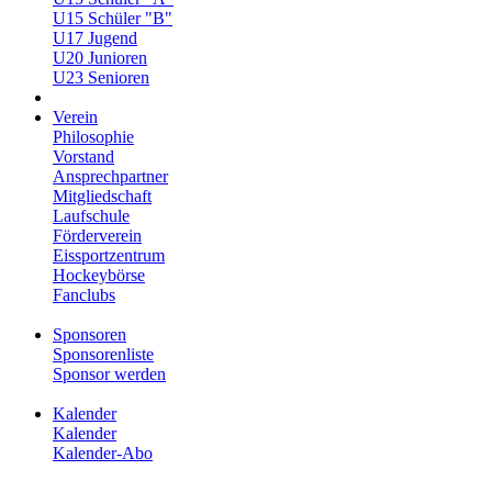
U15 Schüler "B"
U17 Jugend
U20 Junioren
U23 Senioren
Verein
Philosophie
Vorstand
Ansprechpartner
Mitgliedschaft
Laufschule
Förderverein
Eissportzentrum
Hockeybörse
Fanclubs
Sponsoren
Sponsorenliste
Sponsor werden
Kalender
Kalender
Kalender-Abo