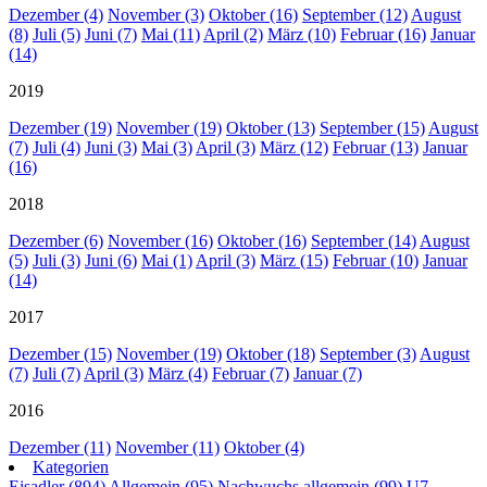
Dezember (4)
November (3)
Oktober (16)
September (12)
August
(8)
Juli (5)
Juni (7)
Mai (11)
April (2)
März (10)
Februar (16)
Januar
(14)
2019
Dezember (19)
November (19)
Oktober (13)
September (15)
August
(7)
Juli (4)
Juni (3)
Mai (3)
April (3)
März (12)
Februar (13)
Januar
(16)
2018
Dezember (6)
November (16)
Oktober (16)
September (14)
August
(5)
Juli (3)
Juni (6)
Mai (1)
April (3)
März (15)
Februar (10)
Januar
(14)
2017
Dezember (15)
November (19)
Oktober (18)
September (3)
August
(7)
Juli (7)
April (3)
März (4)
Februar (7)
Januar (7)
2016
Dezember (11)
November (11)
Oktober (4)
Kategorien
Eisadler (894)
Allgemein (95)
Nachwuchs allgemein (99)
U7