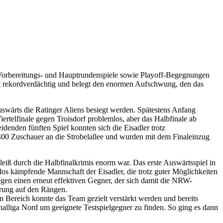
 Vorbereitungs- und Hauptrundenspiele sowie Playoff-Begegnungen
t rekordverdächtig und belegt den enormen Aufschwung, den das
wärts die Ratinger Aliens besiegt werden. Spätestens Anfang
ertelfinale gegen Troisdorf problemlos, aber das Halbfinale ab
denden fünften Spiel konnten sich die Eisadler trotz
400 Zuschauer an die Strobelallee und wurden mit dem Finaleinzug
eiß durch die Halbfinalkrimis enorm war. Das erste Auswärtsspiel in
los kämpfende Mannschaft der Eisadler, die trotz guter Möglichkeiten
gen einen erneut effektiven Gegner, der sich damit die NRW-
erung auf den Rängen.
en Bereich konnte das Team gezielt verstärkt werden und bereits
onalliga Nord um geeignete Testspielgegner zu finden. So ging es dann