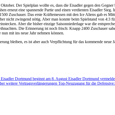
ktober. Der Spielplan wollte es, dass die Eisadler gegen den Gegner 
en erneut eine spannende Partie und einen verdienten Eisadler Sieg. In
p 1500 Zuschauer. Das erste Kräftemessen mit den Ice Aliens gab es M
her nicht zwingend nötig. Aber man konnte beim Spielstand von 4:3 für 
tecken. Aber die bisher einzige Saisonniederlage war die entsprechend
hnachten. Die Erinnerung ist noch frisch: Knapp 2400 Zuschauer sahe
ie nun mit ins neue Jahr nehmen können.
nerung bleiben, es ist aber auch Verpflichtung für das kommende neue J
der Eisadler Dortmund beginnt am 8. August
Eisadler Dortmund vermelde
über weitere Vertragsverlängerungen
Top-Neuzugang für die Defensive: