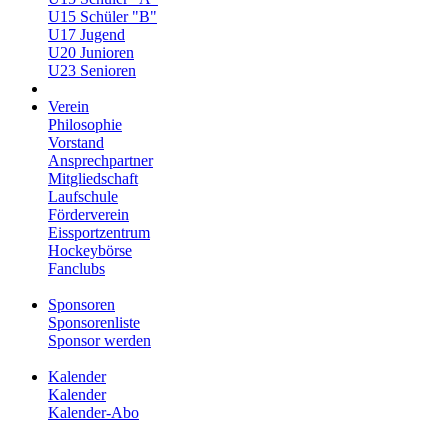
U15 Schüler "B"
U17 Jugend
U20 Junioren
U23 Senioren
Verein
Philosophie
Vorstand
Ansprechpartner
Mitgliedschaft
Laufschule
Förderverein
Eissportzentrum
Hockeybörse
Fanclubs
Sponsoren
Sponsorenliste
Sponsor werden
Kalender
Kalender
Kalender-Abo