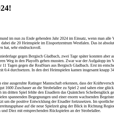
024!
rtmund im nun zu Ende gehenden Jahr 2024 im Einsatz, wenn man alle
abei die 20 Heimspiele im Eissportzentrum Westfalen. Das ist absolu
hat, sehr eindrucksvoll.
iederlage gegen Bergisch Gladbach, zwei Tage später konnten aber aus
geren Weg in den Playoffs gehen mussten. Zwar war der Aufgalopp im Vi
 11 Tagen gegen die RealStars aus Bergisch Gladbach. Erst im entschei
it 6:4 durchsetzen. In den drei Heimspielen kamen insgesamt knapp 3
 eine ausgeruhte Ratinger Mannschaft erkennen, dass der Kräfteverschl
ut 1600 Zuschauer an die Strobelallee zu Spiel 2 und sahen eine glück
im dritten Spiel fehlte den Eisadlern das Quäntchen Scheibenglück ge
it vielen spannenden Begegnungen und einer enorm wachsenden Begeist
zt um die positive Entwicklung der Eisadler fortzusetzen. Im sportlich
bereitungsphase auf die neue Spielzeit ging der Blick in Richtung Regi
nd Diez mit entsprechenden Rückspielen an der Strobelallee.