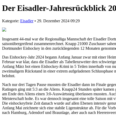
Der Eisadler-Jahresrückblick 2
Kategorie:
Eisadler
• 29. Dezember 2024 09:29
Insgesamt 44-mal war die Regionalliga Mannschaft der Eisadler Do
saisonübergreifend zusammenrechnet. Knapp 21000 Zuschauer sahen d
Dortmunder Eishockey in den zurückliegenden 12 Monaten genommen 
Das Eishockey-Jahr 2024 begann Anfang Januar zwar mit einer Heimn
Februar war klar, dass die Eisadler als Tabellenzweiter den schwieri
Anfang März bot einen Eishockey-Krimi in 5 Teilen innerhalb von nur
zweimaligem Rückstand in einer extrem aufgeladenen Schlussphase m
belohnt.
Nach nur drei Tagen Pause mussten die Eisadler dann im Finale gegen
Ratingen ging mit 5:3 an die Aliens. Knapp24 Stunden später kamen g
am Ende den Aliens einen 3:0-Auswärtssieg überlassen mussten. Auch 
Meisterschaft holte. Es war dennoch insgesamt eine tolle Saison m
Die eishockeyfreie Zeit danach wurde auf allen Ebenen intensiv genut
Anfang Mai zeichnete sich eine stabile Ligenstruktur ab. Für die Vor
nach Hamburg, Adendorf und Braunlage, aber auch nach Heerenveen u