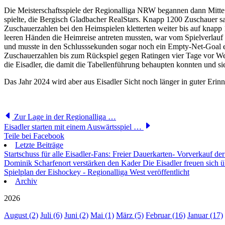
Die Meisterschaftsspiele der Regionalliga NRW begannen dann Mitte O
spielte, die Bergisch Gladbacher RealStars. Knapp 1200 Zuschauer sah
Zuschauerzahlen bei den Heimspielen kletterten weiter bis auf knap
leeren Händen die Heimreise antreten mussten, war vom Spielverlauf 
und musste in den Schlusssekunden sogar noch ein Empty-Net-Goal eins
Zuschauerzahlen bis zum Rückspiel gegen Ratingen vier Tage vor Wei
die Eisadler, die damit die Tabellenführung behaupten konnten und s
Das Jahr 2024 wird aber aus Eisadler Sicht noch länger in guter Erin
Zur Lage in der Regionalliga …
Eisadler starten mit einem Auswärtsspiel …
Teile bei Facebook
Letzte Beiträge
Startschuss für alle Eisadler-Fans: Freier Dauerkarten- Vorverkauf 
Dominik Scharfenort verstärken den Kader
Die Eisadler freuen sich 
Spielplan der Eishockey - Regionalliga West veröffentlicht
Archiv
2026
August (2)
Juli (6)
Juni (2)
Mai (1)
März (5)
Februar (16)
Januar (17)