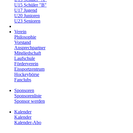
U15 Schüler "B"
U17 Jugend
U20 Junioren
U23 Senioren
Verein
Philosophie
Vorstand
Ansprechpartner
Mitgliedschaft
Laufschule
Förderverein
Eissportzentrum
Hockeybörse
Fanclubs
Sponsoren
Sponsorenliste
Sponsor werden
Kalender
Kalender
Kalender-Abo