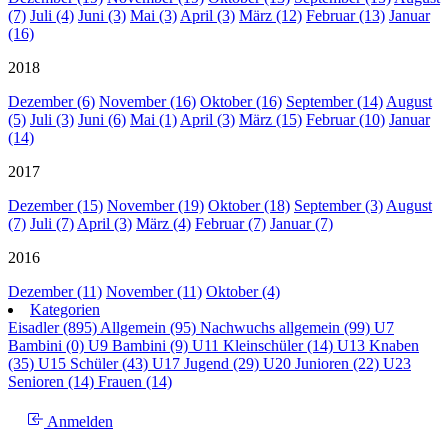
(7)
Juli (4)
Juni (3)
Mai (3)
April (3)
März (12)
Februar (13)
Januar
(16)
2018
Dezember (6)
November (16)
Oktober (16)
September (14)
August
(5)
Juli (3)
Juni (6)
Mai (1)
April (3)
März (15)
Februar (10)
Januar
(14)
2017
Dezember (15)
November (19)
Oktober (18)
September (3)
August
(7)
Juli (7)
April (3)
März (4)
Februar (7)
Januar (7)
2016
Dezember (11)
November (11)
Oktober (4)
Kategorien
Eisadler (895)
Allgemein (95)
Nachwuchs allgemein (99)
U7
Bambini (0)
U9 Bambini (9)
U11 Kleinschüler (14)
U13 Knaben
(35)
U15 Schüler (43)
U17 Jugend (29)
U20 Junioren (22)
U23
Senioren (14)
Frauen (14)
Anmelden