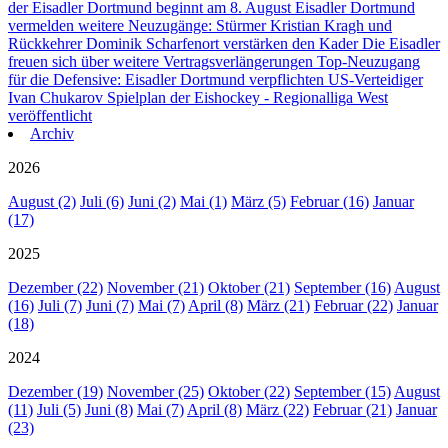
der Eisadler Dortmund beginnt am 8. August
Eisadler Dortmund
vermelden weitere Neuzugänge: Stürmer Kristian Kragh und
Rückkehrer Dominik Scharfenort verstärken den Kader
Die Eisadler
freuen sich über weitere Vertragsverlängerungen
Top-Neuzugang
für die Defensive: Eisadler Dortmund verpflichten US-Verteidiger
Ivan Chukarov
Spielplan der Eishockey - Regionalliga West
veröffentlicht
Archiv
2026
August (2)
Juli (6)
Juni (2)
Mai (1)
März (5)
Februar (16)
Januar
(17)
2025
Dezember (22)
November (21)
Oktober (21)
September (16)
August
(16)
Juli (7)
Juni (7)
Mai (7)
April (8)
März (21)
Februar (22)
Januar
(18)
2024
Dezember (19)
November (25)
Oktober (22)
September (15)
August
(11)
Juli (5)
Juni (8)
Mai (7)
April (8)
März (22)
Februar (21)
Januar
(23)