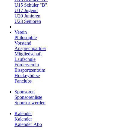
U15 Schüler "B"
U17 Jugend
U20 Junioren
U23 Senioren
Verein
Philosophie
Vorstand
Ansprechpartner
Mitgliedschaft
Laufschule
Förderverein
Eissportzentrum
Hockeybörse
Fanclubs
Sponsoren
Sponsorenliste
Sponsor werden
Kalender
Kalender
Kalender-Abo