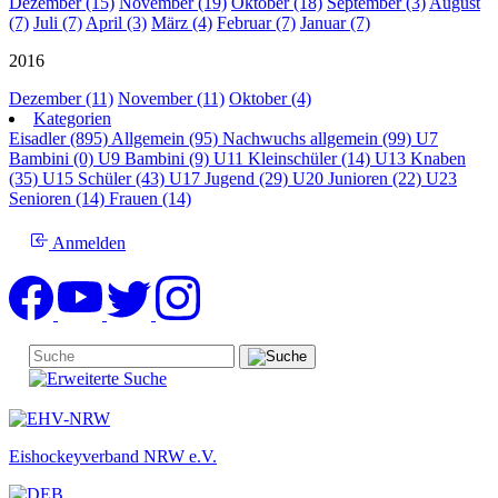
Dezember (15)
November (19)
Oktober (18)
September (3)
August
(7)
Juli (7)
April (3)
März (4)
Februar (7)
Januar (7)
2016
Dezember (11)
November (11)
Oktober (4)
Kategorien
Eisadler (895)
Allgemein (95)
Nachwuchs allgemein (99)
U7
Bambini (0)
U9 Bambini (9)
U11 Kleinschüler (14)
U13 Knaben
(35)
U15 Schüler (43)
U17 Jugend (29)
U20 Junioren (22)
U23
Senioren (14)
Frauen (14)
Anmelden
Eishockeyverband NRW e.V.