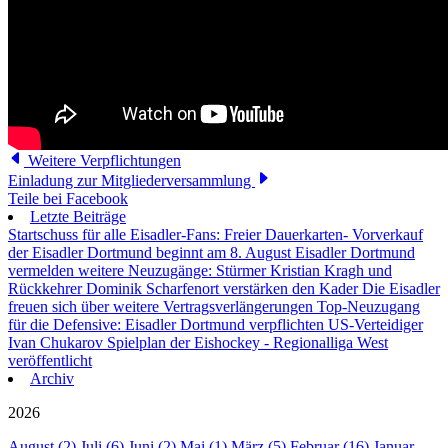
Weitere Verpflichtungen
Einladung zur Mitgliederversammlung
Teile bei Facebook
Letzte Beiträge
Startschuss für alle Eisadler-Fans: Freier Dauerkarten- Vorverkauf
der Eisadler Dortmund beginnt am 8. August
Eisadler Dortmund
vermelden weitere Neuzugänge: Stürmer Kristian Kragh und
Rückkehrer Dominik Scharfenort verstärken den Kader
Die Eisadler
freuen sich über weitere Vertragsverlängerungen
Top-Neuzugang
für die Defensive: Eisadler Dortmund verpflichten US-Verteidiger
Ivan Chukarov
Spielplan der Eishockey - Regionalliga West
veröffentlicht
Archiv
2026
August (2)
Juli (6)
Juni (2)
Mai (1)
März (5)
Februar (16)
Januar