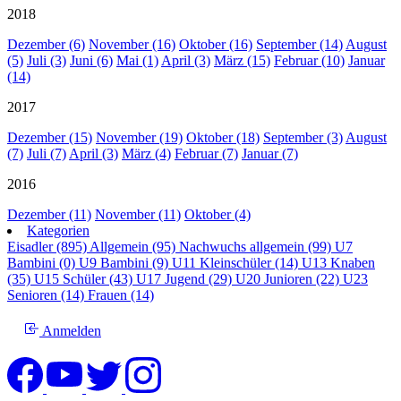
2018
Dezember (6)
November (16)
Oktober (16)
September (14)
August
(5)
Juli (3)
Juni (6)
Mai (1)
April (3)
März (15)
Februar (10)
Januar
(14)
2017
Dezember (15)
November (19)
Oktober (18)
September (3)
August
(7)
Juli (7)
April (3)
März (4)
Februar (7)
Januar (7)
2016
Dezember (11)
November (11)
Oktober (4)
Kategorien
Eisadler (895)
Allgemein (95)
Nachwuchs allgemein (99)
U7
Bambini (0)
U9 Bambini (9)
U11 Kleinschüler (14)
U13 Knaben
(35)
U15 Schüler (43)
U17 Jugend (29)
U20 Junioren (22)
U23
Senioren (14)
Frauen (14)
Anmelden