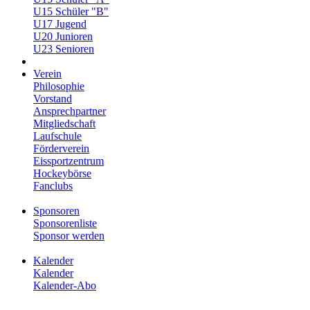
U15 Schüler "B"
U17 Jugend
U20 Junioren
U23 Senioren
Verein
Philosophie
Vorstand
Ansprechpartner
Mitgliedschaft
Laufschule
Förderverein
Eissportzentrum
Hockeybörse
Fanclubs
Sponsoren
Sponsorenliste
Sponsor werden
Kalender
Kalender
Kalender-Abo