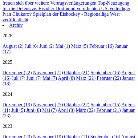
freuen sich über weitere Vertragsverlängerungen
Top-Neuzugang
für die Defensive: Eisadler Dortmund verpflichten US-Verteidiger
Ivan Chukarov
Spielplan der Eishockey - Regionalliga West
veröffentlicht
Archiv
2026
August (2)
Juli (6)
Juni (2)
Mai (1)
März (5)
Februar (16)
Januar
(17)
2025
Dezember (22)
November (21)
Oktober (21)
September (16)
August
(16)
Juli (7)
Juni (7)
Mai (7)
April (8)
März (21)
Februar (22)
Januar
(18)
2024
Dezember (19)
November (25)
Oktober (22)
September (15)
August
(11)
Juli (5)
Juni (8)
Mai (7)
April (8)
März (22)
Februar (21)
Januar
(23)
2023
Dezember (29)
November (19)
Oktober (11)
September (16)
August