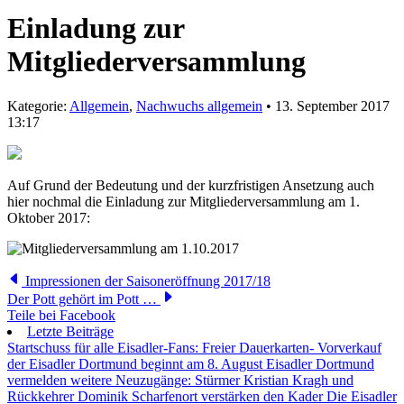
Einladung zur
Mitgliederversammlung
Kategorie:
Allgemein
,
Nachwuchs allgemein
• 13. September 2017
13:17
Auf Grund der Bedeutung und der kurzfristigen Ansetzung auch
hier nochmal die Einladung zur Mitgliederversammlung am 1.
Oktober 2017:
Impressionen der Saisoneröffnung 2017/18
Der Pott gehört im Pott …
Teile bei Facebook
Letzte Beiträge
Startschuss für alle Eisadler-Fans: Freier Dauerkarten- Vorverkauf
der Eisadler Dortmund beginnt am 8. August
Eisadler Dortmund
vermelden weitere Neuzugänge: Stürmer Kristian Kragh und
Rückkehrer Dominik Scharfenort verstärken den Kader
Die Eisadler