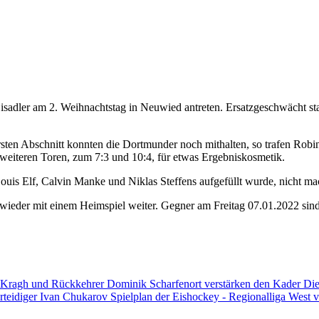
isadler am 2. Weihnachtstag in Neuwied antreten. Ersatzgeschwächt s
m ersten Abschnitt konnten die Dortmunder noch mithalten, so trafen R
weiteren Toren, zum 7:3 und 10:4, für etwas Ergebniskosmetik.
is Elf, Calvin Manke und Niklas Steffens aufgefüllt wurde, nicht mach
h wieder mit einem Heimspiel weiter. Gegner am Freitag 07.01.2022 sin
 Kragh und Rückkehrer Dominik Scharfenort verstärken den Kader
Die
rteidiger Ivan Chukarov
Spielplan der Eishockey - Regionalliga West v