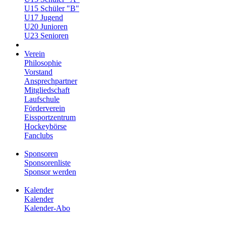
U15 Schüler "B"
U17 Jugend
U20 Junioren
U23 Senioren
Verein
Philosophie
Vorstand
Ansprechpartner
Mitgliedschaft
Laufschule
Förderverein
Eissportzentrum
Hockeybörse
Fanclubs
Sponsoren
Sponsorenliste
Sponsor werden
Kalender
Kalender
Kalender-Abo